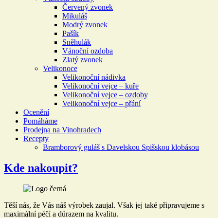
Červený zvonek
Mikuláš
Modrý zvonek
Pašík
Sněhulák
Vánoční ozdoba
Zlatý zvonek
Velikonoce
Velikonoční nádivka
Velikonoční vejce – kuře
Velikonoční vejce – ozdoby
Velikonoční vejce – přání
Ocenění
Pomáháme
Prodejna na Vinohradech
Recepty
Bramborový guláš s Davelskou Spišskou klobásou
Kde nakoupit?
Těší nás, že Vás náš výrobek zaujal. Však jej také připravujeme s
maximální péčí a důrazem na kvalitu.