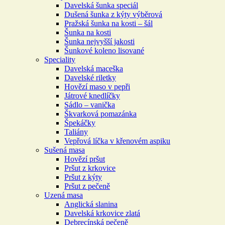
Davelská šunka speciál
Dušená šunka z kýty výběrová
Pražská šunka na kosti – šál
Šunka na kosti
Šunka nejvyšší jakosti
Šunkové koleno lisované
Speciality
Davelská maceška
Davelské riletky
Hovězí maso v pepři
Játrové knedlíčky
Sádlo – vanička
Škvarková pomazánka
Špekáčky
Taliány
Vepřová líčka v křenovém aspiku
Sušená masa
Hovězí pršut
Pršut z krkovice
Pršut z kýty
Pršut z pečeně
Uzená masa
Anglická slanina
Davelská krkovice zlatá
Debrecínská pečeně