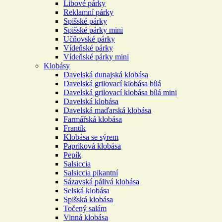
Libové párky
Reklamní párky
Spišské párky
Spišské párky mini
Učňovské párky
Vídeňské párky
Vídeňské párky mini
Klobásy
Davelská dunajská klobása
Davelská grilovací klobása bílá
Davelská grilovací klobása bílá mini
Davelská klobása
Davelská maďarská klobása
Farmářská klobása
Frantík
Klobása se sýrem
Papriková klobása
Pepík
Salsiccia
Salsiccia pikantní
Sázavská pálivá klobása
Selská klobása
Spišská klobása
Točený salám
Vinná klobása