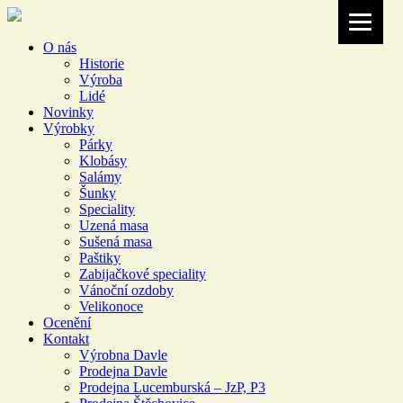
O nás
Historie
Výroba
Lidé
Novinky
Výrobky
Párky
Klobásy
Salámy
Šunky
Speciality
Uzená masa
Sušená masa
Paštiky
Zabijačkové speciality
Vánoční ozdoby
Velikonoce
Ocenění
Kontakt
Výrobna Davle
Prodejna Davle
Prodejna Lucemburská – JzP, P3