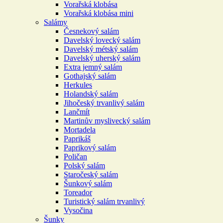
Vorařská klobása
Vorařská klobása mini
Salámy
Česnekový salám
Davelský lovecký salám
Davelský métský salám
Davelský uherský salám
Extra jemný salám
Gothajský salám
Herkules
Holandský salám
Jihočeský trvanlivý salám
Lančmít
Martinův myslivecký salám
Mortadela
Paprikáš
Paprikový salám
Poličan
Polský salám
Staročeský salám
Šunkový salám
Toreador
Turistický salám trvanlivý
Vysočina
Šunky