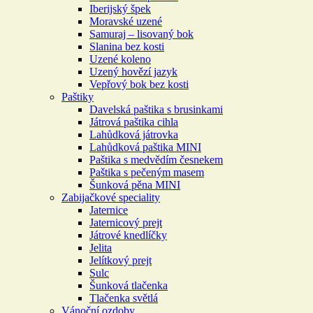
Iberijský špek
Moravské uzené
Samuraj – lisovaný bok
Slanina bez kosti
Uzené koleno
Uzený hovězí jazyk
Vepřový bok bez kosti
Paštiky
Davelská paštika s brusinkami
Játrová paštika cihla
Lahůdková játrovka
Lahůdková paštika MINI
Paštika s medvědím česnekem
Paštika s pečeným masem
Šunková pěna MINI
Zabijačkové speciality
Jaternice
Jaternicový prejt
Játrové knedlíčky
Jelita
Jelítkový prejt
Sulc
Šunková tlačenka
Tlačenka světlá
Vánoční ozdoby