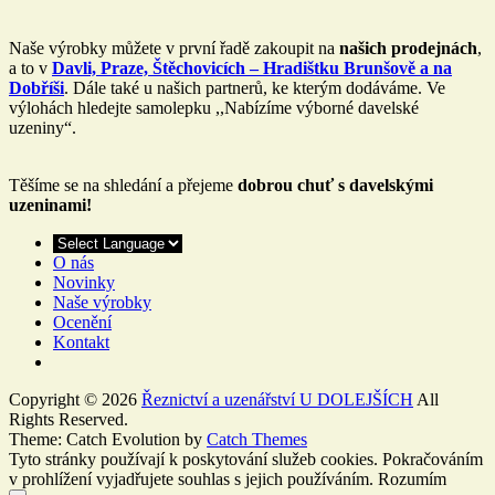
Naše výrobky můžete v první řadě zakoupit na
našich prodejnách
,
a to v
Davli, Praze, Štěchovicích – Hradištku Brunšově a na
Dobříši
. Dále také u našich partnerů, ke kterým dodáváme. Ve
výlohách hledejte samolepku ,,Nabízíme výborné davelské
uzeniny“.
Těšíme se na shledání a přejeme
dobrou chuť s davelskými
uzeninami!
O nás
Novinky
Naše výrobky
Ocenění
Kontakt
Copyright © 2026
Řeznictví a uzenářství U DOLEJŠÍCH
All
Rights Reserved.
Theme: Catch Evolution by
Catch Themes
Tyto stránky používají k poskytování služeb cookies. Pokračováním
v prohlížení vyjadřujete souhlas s jejich používáním.
Rozumím