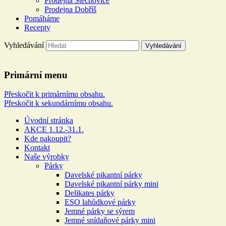
Prodejna Štěchovice
Prodejna Dobříš
Pomáháme
Recepty
Vyhledávání
Řeznictví a uzenářství U
Primární menu
DOLEJŠÍCH
Přeskočit k primárnímu obsahu.
Přeskočit k sekundárnímu obsahu.
Více než 100 let rodinné tradice
Úvodní stránka
AKCE 1.12.-31.1.
Kde nakoupit?
Kontakt
Naše výrobky
Párky
Davelské pikantní párky
Davelské pikantní párky mini
Delikates párky
ESO lahůdkové párky
Jemné párky se sýrem
Jemné snídaňové párky mini