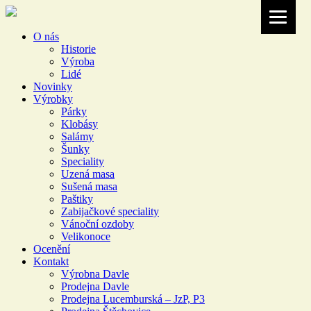
O nás
Historie
Výroba
Lidé
Novinky
Výrobky
Párky
Klobásy
Salámy
Šunky
Speciality
Uzená masa
Sušená masa
Paštiky
Zabijačkové speciality
Vánoční ozdoby
Velikonoce
Ocenění
Kontakt
Výrobna Davle
Prodejna Davle
Prodejna Lucemburská – JzP, P3