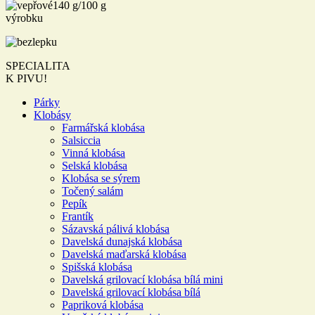
140 g/100 g
výrobku
SPECIALITA
K PIVU!
Párky
Klobásy
Farmářská klobása
Salsiccia
Vinná klobása
Selská klobása
Klobása se sýrem
Točený salám
Pepík
Frantík
Sázavská pálivá klobása
Davelská dunajská klobása
Davelská maďarská klobása
Spišská klobása
Davelská grilovací klobása bílá mini
Davelská grilovací klobása bílá
Papriková klobása