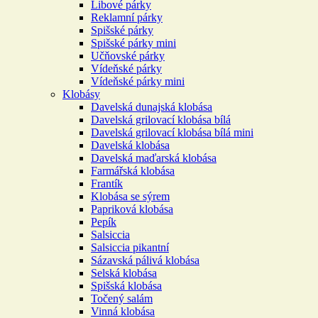
Libové párky
Reklamní párky
Spišské párky
Spišské párky mini
Učňovské párky
Vídeňské párky
Vídeňské párky mini
Klobásy
Davelská dunajská klobása
Davelská grilovací klobása bílá
Davelská grilovací klobása bílá mini
Davelská klobása
Davelská maďarská klobása
Farmářská klobása
Frantík
Klobása se sýrem
Papriková klobása
Pepík
Salsiccia
Salsiccia pikantní
Sázavská pálivá klobása
Selská klobása
Spišská klobása
Točený salám
Vinná klobása