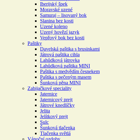
Iberijský špek
Moravské uzené
Samuraj – lisovaný bok
Slanina bez kosti
Uzené koleno
Uzený hovězí jazyk
Vepřový bok bez kosti
Paštiky
Davelská paštika s brusinkami
Játrová paštika cihla
Lahůdková játrovka
Lahůdková paštika MINI
Paštika s medvědím česnekem
Paštika s pečeným masem
Šunková pěna MINI
Zabijačkové speciality
Jaternice
Jaternicový prejt
Játrové knedlíčky
Jelita
Jelítkový prejt
Sulc
Šunková tlačenka
Tlačenka světlá
Vánoční ozdoby