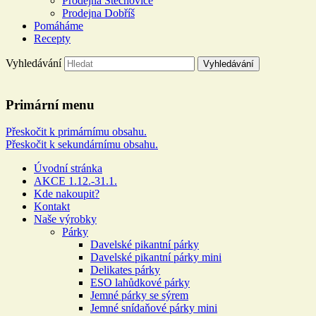
Prodejna Štěchovice
Prodejna Dobříš
Pomáháme
Recepty
Vyhledávání
Řeznictví a uzenářství U
Primární menu
DOLEJŠÍCH
Přeskočit k primárnímu obsahu.
Přeskočit k sekundárnímu obsahu.
Více než 100 let rodinné tradice
Úvodní stránka
AKCE 1.12.-31.1.
Kde nakoupit?
Kontakt
Naše výrobky
Párky
Davelské pikantní párky
Davelské pikantní párky mini
Delikates párky
ESO lahůdkové párky
Jemné párky se sýrem
Jemné snídaňové párky mini