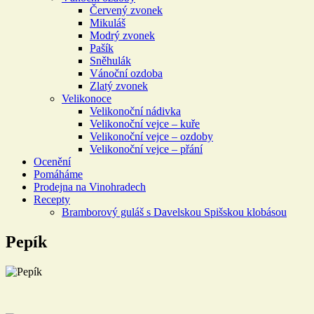
Červený zvonek
Mikuláš
Modrý zvonek
Pašík
Sněhulák
Vánoční ozdoba
Zlatý zvonek
Velikonoce
Velikonoční nádivka
Velikonoční vejce – kuře
Velikonoční vejce – ozdoby
Velikonoční vejce – přání
Ocenění
Pomáháme
Prodejna na Vinohradech
Recepty
Bramborový guláš s Davelskou Spišskou klobásou
Pepík