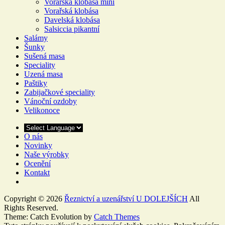
Vorařská klobása mini
Vorařská klobása
Davelská klobása
Salsiccia pikantní
Salámy
Šunky
Sušená masa
Speciality
Uzená masa
Paštiky
Zabijačkové speciality
Vánoční ozdoby
Velikonoce
O nás
Novinky
Naše výrobky
Ocenění
Kontakt
Copyright © 2026
Řeznictví a uzenářství U DOLEJŠÍCH
All
Rights Reserved.
Theme: Catch Evolution by
Catch Themes