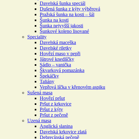
Davelská šunka speciál
Dušená šunka z kýty výběrová
Pražská šunka na kosti – šál
Šunka na kosti
Šunka nejvyšší jakosti
Šunkové koleno lisované
Speciality
Davelská maceška
Davelské riletky
Hovězí maso v pepři
Játrové knedlíčky
Sádlo – vanička
Škvarková pomazánka
Špekáčky
Taliány
Vepřová líčka v křenovém aspiku
Sušená masa
Hovězí pršut
Pršut z krkovice
Pršut z kýty
Pršut z pečeně
Uzená masa
Anglická slanina
Davelská krkovice zlatá
Debrecínská pečeně