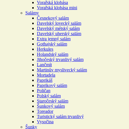
Vorařská klobása
Vorařská klobása mini
Salámy
Česnekový salám
Davelský lovecký salám
Davelský métský salám
Davelský uherský salám
Extra jemný salám
Gothajský salám
Herkules
Holandský salám
Jihočeský trvanlivý salám
Lančmít
Martinův myslivecký salám
Mortadela
Paprikáš
Paprikový salám
Poličan
Polský salám
Staročeský salám
Šunkový salám
Toreador
Turistický salám trvanlivý
Vysočina
Šunky