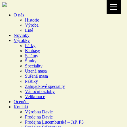
O nás
Historie
Výroba
Lidé
Novinky
Výrobky
Párky
Klobásy
Salámy
Šunky
Speciality
Uzená masa
Sušená masa
Paštiky
Zabijačkové speciality
Vánoční ozdoby
Velikonoce
Ocenění
Kontakt
Výrobna Davle
Prodejna Davle
Prodejna Lucemburská – JzP, P3