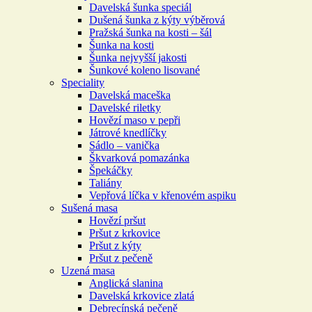
Davelská šunka speciál
Dušená šunka z kýty výběrová
Pražská šunka na kosti – šál
Šunka na kosti
Šunka nejvyšší jakosti
Šunkové koleno lisované
Speciality
Davelská maceška
Davelské riletky
Hovězí maso v pepři
Játrové knedlíčky
Sádlo – vanička
Škvarková pomazánka
Špekáčky
Taliány
Vepřová líčka v křenovém aspiku
Sušená masa
Hovězí pršut
Pršut z krkovice
Pršut z kýty
Pršut z pečeně
Uzená masa
Anglická slanina
Davelská krkovice zlatá
Debrecínská pečeně