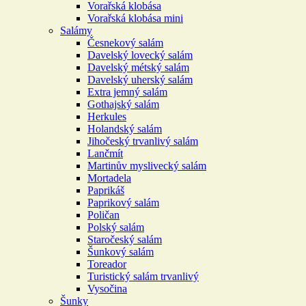
Vorařská klobása
Vorařská klobása mini
Salámy
Česnekový salám
Davelský lovecký salám
Davelský métský salám
Davelský uherský salám
Extra jemný salám
Gothajský salám
Herkules
Holandský salám
Jihočeský trvanlivý salám
Lančmít
Martinův myslivecký salám
Mortadela
Paprikáš
Paprikový salám
Poličan
Polský salám
Staročeský salám
Šunkový salám
Toreador
Turistický salám trvanlivý
Vysočina
Šunky