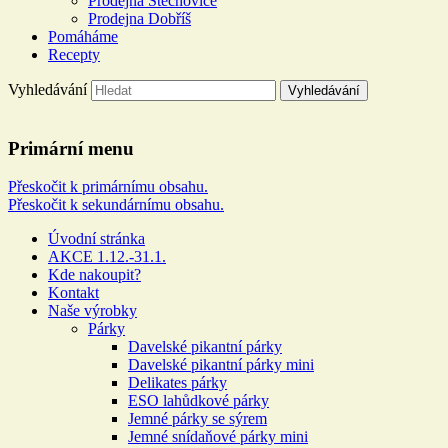
Prodejna Štěchovice
Prodejna Dobříš
Pomáháme
Recepty
Vyhledávání
Řeznictví a uzenářství U
Primární menu
DOLEJŠÍCH
Přeskočit k primárnímu obsahu.
Přeskočit k sekundárnímu obsahu.
Více než 100 let rodinné tradice
Úvodní stránka
AKCE 1.12.-31.1.
Kde nakoupit?
Kontakt
Naše výrobky
Párky
Davelské pikantní párky
Davelské pikantní párky mini
Delikates párky
ESO lahůdkové párky
Jemné párky se sýrem
Jemné snídaňové párky mini