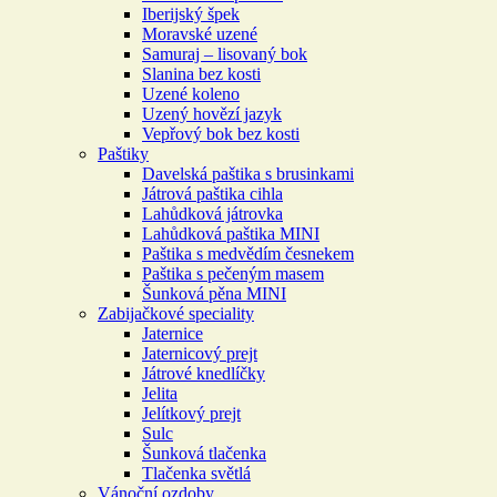
Iberijský špek
Moravské uzené
Samuraj – lisovaný bok
Slanina bez kosti
Uzené koleno
Uzený hovězí jazyk
Vepřový bok bez kosti
Paštiky
Davelská paštika s brusinkami
Játrová paštika cihla
Lahůdková játrovka
Lahůdková paštika MINI
Paštika s medvědím česnekem
Paštika s pečeným masem
Šunková pěna MINI
Zabijačkové speciality
Jaternice
Jaternicový prejt
Játrové knedlíčky
Jelita
Jelítkový prejt
Sulc
Šunková tlačenka
Tlačenka světlá
Vánoční ozdoby