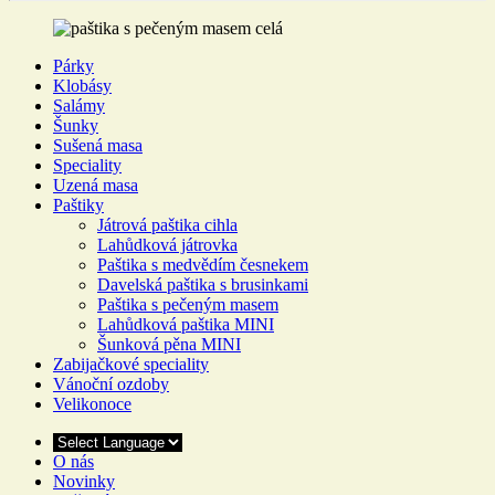
Párky
Klobásy
Salámy
Šunky
Sušená masa
Speciality
Uzená masa
Paštiky
Játrová paštika cihla
Lahůdková játrovka
Paštika s medvědím česnekem
Davelská paštika s brusinkami
Paštika s pečeným masem
Lahůdková paštika MINI
Šunková pěna MINI
Zabijačkové speciality
Vánoční ozdoby
Velikonoce
O nás
Novinky