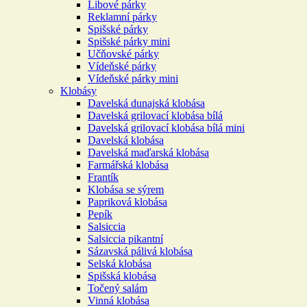
Libové párky
Reklamní párky
Spišské párky
Spišské párky mini
Učňovské párky
Vídeňské párky
Vídeňské párky mini
Klobásy
Davelská dunajská klobása
Davelská grilovací klobása bílá
Davelská grilovací klobása bílá mini
Davelská klobása
Davelská maďarská klobása
Farmářská klobása
Frantík
Klobása se sýrem
Papriková klobása
Pepík
Salsiccia
Salsiccia pikantní
Sázavská pálivá klobása
Selská klobása
Spišská klobása
Točený salám
Vinná klobása