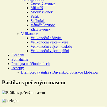
Červený zvonek
Mikuláš
Modrý zvonek
Pašík
Sněhulák
Vánoční ozdoba
Zlatý zvonek
Velikonoce
Velikonoční nádivka
Velikonoční vejce – kuře
Velikonoční vejce – ozdoby
Velikonoční vejce – přání
Ocenění
Pomáháme
Prodejna na Vinohradech
Recepty
Bramborový guláš s Davelskou Spišskou klobásou
Paštika s pečeným masem