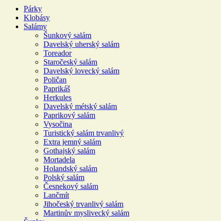
Párky
Klobásy
Salámy
Šunkový salám
Davelský uherský salám
Toreador
Staročeský salám
Davelský lovecký salám
Poličan
Paprikáš
Herkules
Davelský métský salám
Paprikový salám
Vysočina
Turistický salám trvanlivý
Extra jemný salám
Gothajský salám
Mortadela
Holandský salám
Polský salám
Česnekový salám
Lančmít
Jihočeský trvanlivý salám
Martinův myslivecký salám