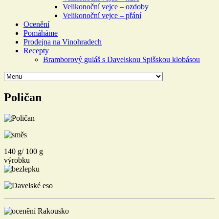
Velikonoční vejce – ozdoby
Velikonoční vejce – přání
Ocenění
Pomáháme
Prodejna na Vinohradech
Recepty
Bramborový guláš s Davelskou Spišskou klobásou
Poličan
140 g/ 100 g
výrobku