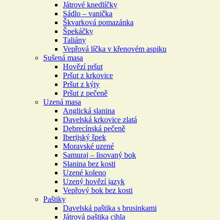
Játrové knedlíčky
Sádlo – vanička
Škvarková pomazánka
Špekáčky
Taliány
Vepřová líčka v křenovém aspiku
Sušená masa
Hovězí pršut
Pršut z krkovice
Pršut z kýty
Pršut z pečeně
Uzená masa
Anglická slanina
Davelská krkovice zlatá
Debrecínská pečeně
Iberijský špek
Moravské uzené
Samuraj – lisovaný bok
Slanina bez kosti
Uzené koleno
Uzený hovězí jazyk
Vepřový bok bez kosti
Paštiky
Davelská paštika s brusinkami
Játrová paštika cihla