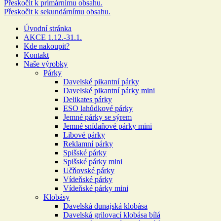
Přeskočit k primárnímu obsahu.
Přeskočit k sekundárnímu obsahu.
Více než 100 let rodinné tradice
Úvodní stránka
AKCE 1.12.-31.1.
Kde nakoupit?
Kontakt
Naše výrobky
Párky
Davelské pikantní párky
Davelské pikantní párky mini
Delikates párky
ESO lahůdkové párky
Jemné párky se sýrem
Jemné snídaňové párky mini
Libové párky
Reklamní párky
Spišské párky
Spišské párky mini
Učňovské párky
Vídeňské párky
Vídeňské párky mini
Klobásy
Davelská dunajská klobása
Davelská grilovací klobása bílá