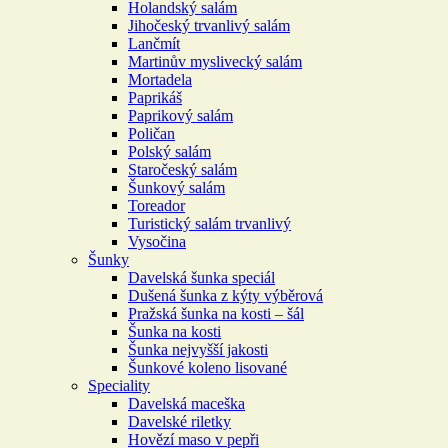
Holandský salám
Jihočeský trvanlivý salám
Lančmít
Martinův myslivecký salám
Mortadela
Paprikáš
Paprikový salám
Poličan
Polský salám
Staročeský salám
Šunkový salám
Toreador
Turistický salám trvanlivý
Vysočina
Šunky
Davelská šunka speciál
Dušená šunka z kýty výběrová
Pražská šunka na kosti – šál
Šunka na kosti
Šunka nejvyšší jakosti
Šunkové koleno lisované
Speciality
Davelská maceška
Davelské riletky
Hovězí maso v pepři