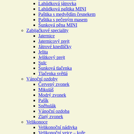
Lahůdková játrovka
Lahůdková paštika MINI
Paštika s medvědím česnekem
Paštika s pečeným masem
Šunková pěna MINI
Zabijačkové speciality
Jaternice
Jaternicový prejt
Játrové knedlíčky
Jelita
Jelítkový prejt
Sulc
Šunková tlačenka
Tlačenka světlá
Vánoční ozdoby
Červený zvonek
Mikuláš
Modrý zvonek
Pašík
Sněhulák
Vánoční ozdoba
Zlatý zvonek
Velikonoce
Velikonoční nádivka
Velikonoční vejce – kuře