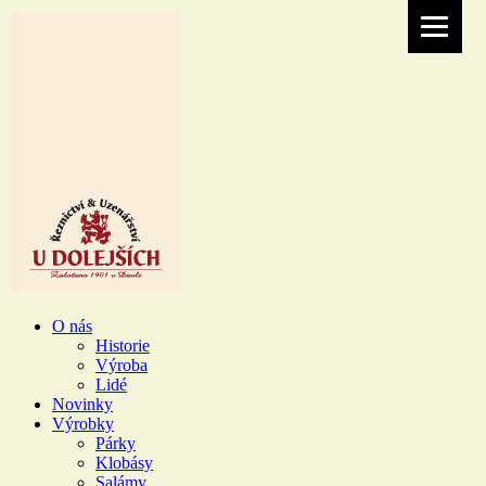
O nás
Historie
Výroba
Lidé
Novinky
Výrobky
Párky
Klobásy
Salámy