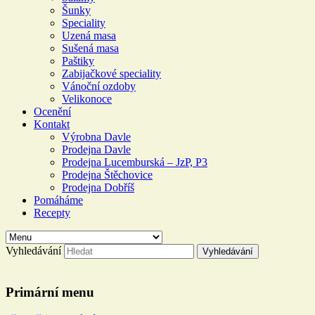
Šunky
Speciality
Uzená masa
Sušená masa
Paštiky
Zabijačkové speciality
Vánoční ozdoby
Velikonoce
Ocenění
Kontakt
Výrobna Davle
Prodejna Davle
Prodejna Lucemburská – JzP, P3
Prodejna Štěchovice
Prodejna Dobříš
Pomáháme
Recepty
Vyhledávání
Řeznictví a uzenářství U
Primární menu
DOLEJŠÍCH