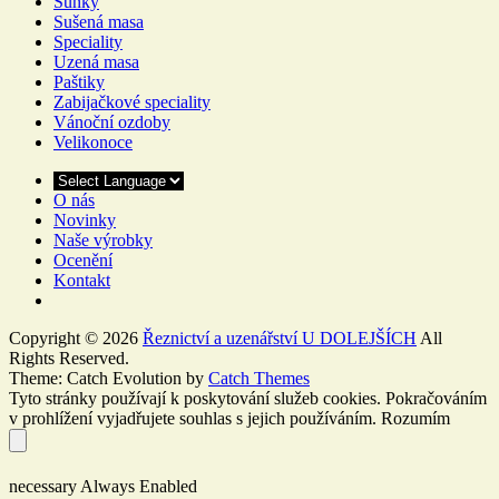
Šunky
Sušená masa
Speciality
Uzená masa
Paštiky
Zabijačkové speciality
Vánoční ozdoby
Velikonoce
O nás
Novinky
Naše výrobky
Ocenění
Kontakt
Copyright © 2026
Řeznictví a uzenářství U DOLEJŠÍCH
All
Rights Reserved.
Theme: Catch Evolution by
Catch Themes
Tyto stránky používají k poskytování služeb cookies. Pokračováním
v prohlížení vyjadřujete souhlas s jejich používáním.
Rozumím
necessary
Always Enabled