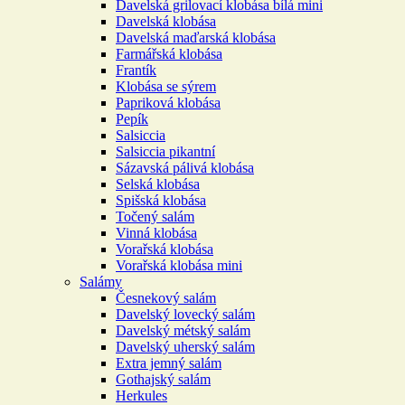
Davelská grilovací klobása bílá mini
Davelská klobása
Davelská maďarská klobása
Farmářská klobása
Frantík
Klobása se sýrem
Papriková klobása
Pepík
Salsiccia
Salsiccia pikantní
Sázavská pálivá klobása
Selská klobása
Spišská klobása
Točený salám
Vinná klobása
Vorařská klobása
Vorařská klobása mini
Salámy
Česnekový salám
Davelský lovecký salám
Davelský métský salám
Davelský uherský salám
Extra jemný salám
Gothajský salám
Herkules