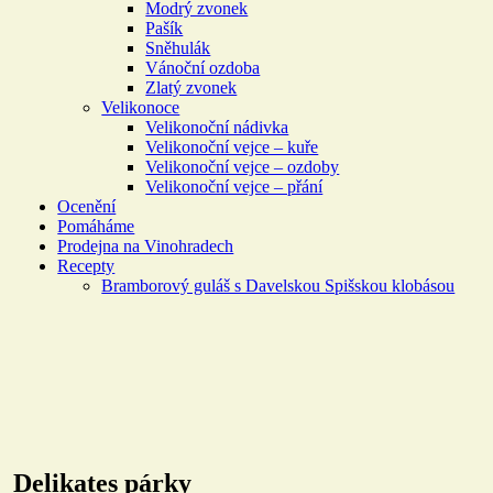
Modrý zvonek
Pašík
Sněhulák
Vánoční ozdoba
Zlatý zvonek
Velikonoce
Velikonoční nádivka
Velikonoční vejce – kuře
Velikonoční vejce – ozdoby
Velikonoční vejce – přání
Ocenění
Pomáháme
Prodejna na Vinohradech
Recepty
Bramborový guláš s Davelskou Spišskou klobásou
Delikates párky