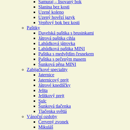
Samuraj – lisovaný bok
Slanina bez kosti
Uzené koleno
Uzený hovězí jazyk
Vepřový bok bez kosti
Paštiky
Davelská paštika s brusinkami
Játrová paštika cihla
Lahůdková játrovka
Lahůdková paštika MINI
Paštika s medvědím česnekem
Paštika s pečeným masem
Šunková pěna MINI
Zabijačkové speciality
Jaternice
Jaternicový prejt
Játrové knedlíčky
Jelita
Jelítkový prejt
Sulc
Šunková tlačenka
Tlačenka světlá
Vánoční ozdoby
Červený zvonek
Mikuláš