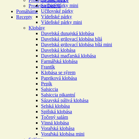
Prodejna Štěchovice
Spišské párky mini
Prodejna Dobříš
Učňovské párky
Pomáháme
Vídeňské párky
Recepty
Vídeňské párky mini
Klobásy
Davelská dunajská klobása
Davelská grilovací klobása bílá
Davelská grilovací klobása bílá mini
Davelská klobása
Davelská maďarská klobása
Farmářská klobása
Frantík
Klobása se sýrem
Papriková klobása
Pepík
Salsiccia
Salsiccia pikantní
Sázavská pálivá klobása
Selská klobása
Spišská klobása
Točený salám
Vinná klobása
Vorařská klobása
Vorařská klobása mini