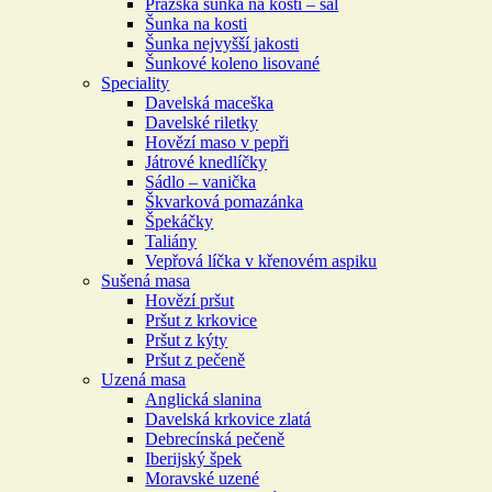
Pražská šunka na kosti – šál
Šunka na kosti
Šunka nejvyšší jakosti
Šunkové koleno lisované
Speciality
Davelská maceška
Davelské riletky
Hovězí maso v pepři
Játrové knedlíčky
Sádlo – vanička
Škvarková pomazánka
Špekáčky
Taliány
Vepřová líčka v křenovém aspiku
Sušená masa
Hovězí pršut
Pršut z krkovice
Pršut z kýty
Pršut z pečeně
Uzená masa
Anglická slanina
Davelská krkovice zlatá
Debrecínská pečeně
Iberijský špek
Moravské uzené