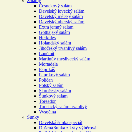
Salámy
Česnekový salám
Davelský lovecký salám
Davelský métský salám
Davelský uherský salám
Extra jemný salám
Gothajský salám
Herkules
Holandský salám
Jihočeský trvanlivý salám
Lančmít
Martinův myslivecký salám
Mortadela
Paprikáš
Paprikový salám
Poličan
Polský salám
Staročeský salám
Šunkový salám
Toreador
Turistický salám trvanlivý
Vysočina
Šunky
Davelská šunka speciál
Dušená šunka z kýty výběrová