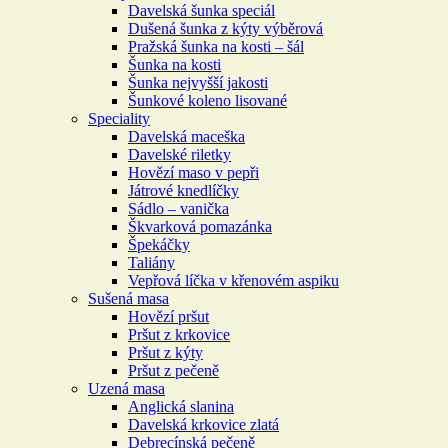
Davelská šunka speciál
Dušená šunka z kýty výběrová
Pražská šunka na kosti – šál
Šunka na kosti
Šunka nejvyšší jakosti
Šunkové koleno lisované
Speciality
Davelská maceška
Davelské riletky
Hovězí maso v pepři
Játrové knedlíčky
Sádlo – vanička
Škvarková pomazánka
Špekáčky
Taliány
Vepřová líčka v křenovém aspiku
Sušená masa
Hovězí pršut
Pršut z krkovice
Pršut z kýty
Pršut z pečeně
Uzená masa
Anglická slanina
Davelská krkovice zlatá
Debrecínská pečeně