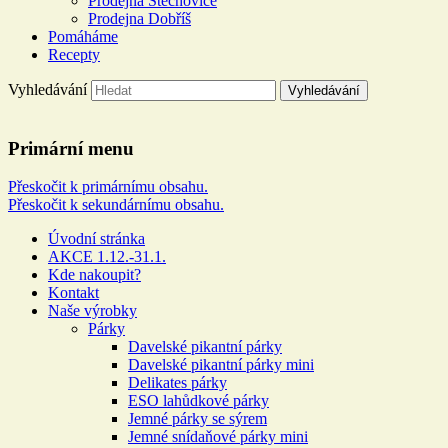
Prodejna Štěchovice
Prodejna Dobříš
Pomáháme
Recepty
Vyhledávání
Řeznictví a uzenářství U DOL
Primární menu
Více než 100 let rodinné tradice
Přeskočit k primárnímu obsahu.
Přeskočit k sekundárnímu obsahu.
Úvodní stránka
AKCE 1.12.-31.1.
Kde nakoupit?
Kontakt
Naše výrobky
Párky
Davelské pikantní párky
Davelské pikantní párky mini
Delikates párky
ESO lahůdkové párky
Jemné párky se sýrem
Jemné snídaňové párky mini