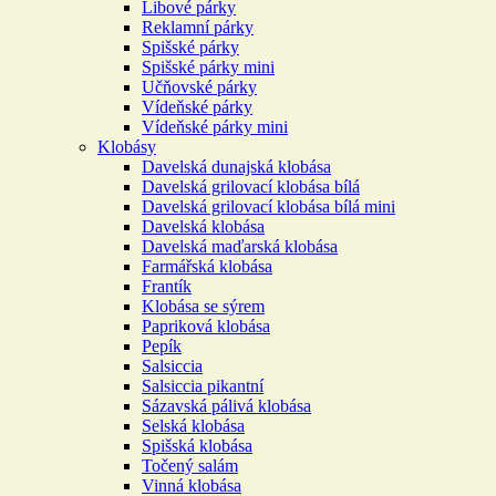
Libové párky
Reklamní párky
Spišské párky
Spišské párky mini
Učňovské párky
Vídeňské párky
Vídeňské párky mini
Klobásy
Davelská dunajská klobása
Davelská grilovací klobása bílá
Davelská grilovací klobása bílá mini
Davelská klobása
Davelská maďarská klobása
Farmářská klobása
Frantík
Klobása se sýrem
Papriková klobása
Pepík
Salsiccia
Salsiccia pikantní
Sázavská pálivá klobása
Selská klobása
Spišská klobása
Točený salám
Vinná klobása