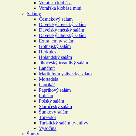
Vorařská klobása
Vorařská klobása mini
Salámy
Česnekový salám
Davelský lovecký salám
Davelský métský salám
Davelský uherský salám
Extra jemný salám
Gothajský salám
Herkules
Holandský salám
Jihočeský trvanlivý salám
Lančmít
Martinův myslivecký salám
Mortadela
Paprikáš
Paprikový salám
Poličan
Polský salám
Staročeský salám
Šunkový salám
Toreador
Turistický salám trvanlivý
Vysočina
Šunky