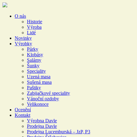
O nás
Historie
Výroba
Lidé
Novinky
Výrobky
Párky
Klobásy
Salámy
Šunky
Speciality
Uzená masa
Sušená masa
Paštiky
Zabijačkové speciality
Vánoční ozdoby
Velikonoce
Ocenění
Kontakt
Výrobna Davle
Prodejna Davle
Prodejna Lucemburská – JzP, P3