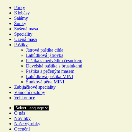
Párky
Klobásy
Salámy
Šunky
Sušená masa
Speciality
Uzená masa
Paštiky
Játrová paštika cihla
Lahůdková játrovka
Paštika s medvědím česnekem
Davelská paštika s brusinkami
Paštika s pečeným masem
Lahůdková paštika MINI
Šunková pěna MINI
Zabijačkové speciality
Vánoční ozdoby
Velikonoce
O nás
Novinky
Naše výrobky
Ocenění