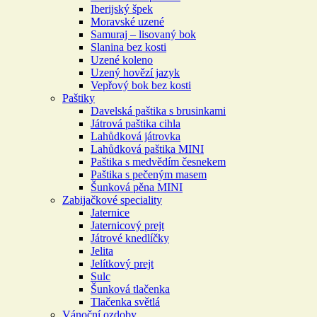
Iberijský špek
Moravské uzené
Samuraj – lisovaný bok
Slanina bez kosti
Uzené koleno
Uzený hovězí jazyk
Vepřový bok bez kosti
Paštiky
Davelská paštika s brusinkami
Játrová paštika cihla
Lahůdková játrovka
Lahůdková paštika MINI
Paštika s medvědím česnekem
Paštika s pečeným masem
Šunková pěna MINI
Zabijačkové speciality
Jaternice
Jaternicový prejt
Játrové knedlíčky
Jelita
Jelítkový prejt
Sulc
Šunková tlačenka
Tlačenka světlá
Vánoční ozdoby