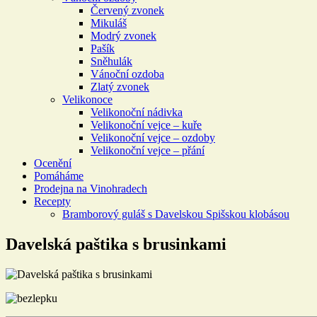
Červený zvonek
Mikuláš
Modrý zvonek
Pašík
Sněhulák
Vánoční ozdoba
Zlatý zvonek
Velikonoce
Velikonoční nádivka
Velikonoční vejce – kuře
Velikonoční vejce – ozdoby
Velikonoční vejce – přání
Ocenění
Pomáháme
Prodejna na Vinohradech
Recepty
Bramborový guláš s Davelskou Spišskou klobásou
Davelská paštika s brusinkami