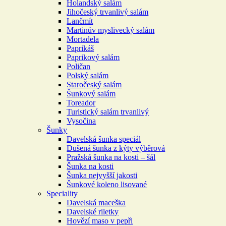
Holandský salám
Jihočeský trvanlivý salám
Lančmít
Martinův myslivecký salám
Mortadela
Paprikáš
Paprikový salám
Poličan
Polský salám
Staročeský salám
Šunkový salám
Toreador
Turistický salám trvanlivý
Vysočina
Šunky
Davelská šunka speciál
Dušená šunka z kýty výběrová
Pražská šunka na kosti – šál
Šunka na kosti
Šunka nejvyšší jakosti
Šunkové koleno lisované
Speciality
Davelská maceška
Davelské riletky
Hovězí maso v pepři