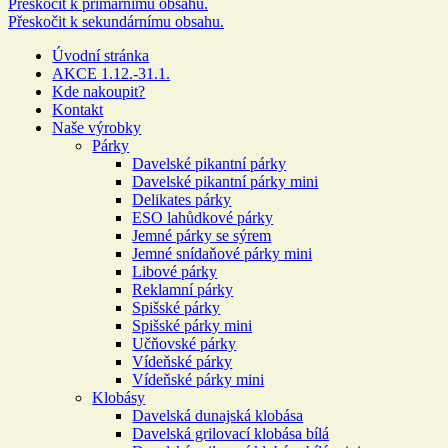
Přeskočit k primárnímu obsahu.
Přeskočit k sekundárnímu obsahu.
Úvodní stránka
AKCE 1.12.-31.1.
Kde nakoupit?
Kontakt
Naše výrobky
Párky
Davelské pikantní párky
Davelské pikantní párky mini
Delikates párky
ESO lahůdkové párky
Jemné párky se sýrem
Jemné snídaňové párky mini
Libové párky
Reklamní párky
Spišské párky
Spišské párky mini
Učňovské párky
Vídeňské párky
Vídeňské párky mini
Klobásy
Davelská dunajská klobása
Davelská grilovací klobása bílá