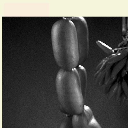
Řeznictví a uzenářství U
DOLEJŠÍCH
Více než 100 let rodinné tradice
O nás
Historie
Výroba
Lidé
Novinky
Výrobky
Párky
Klobásy
Salámy