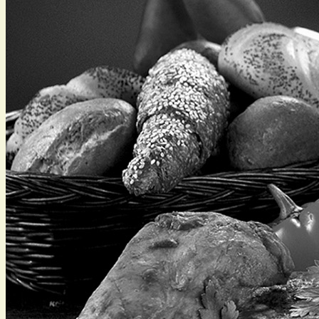
Šunky
Speciality
Uzená masa
Sušená masa
Paštiky
Zabijačkové speciality
Vánoční ozdoby
Velikonoce
Ocenění
Kontakt
Výrobna Davle
Prodejna Davle
Prodejna Lucemburská – JzP, P3
Prodejna Štěchovice
Prodejna Dobříš
Pomáháme
Recepty