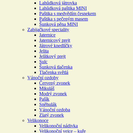
Lahůdková játrovka
Lahůdková paštika MINI
Paštika s medvědím česnekem
Paštika s pečeným masem
Šunková pěna MINI
Zabijačkové speciality
Jaternice
Jaternicový prejt
Játrové knedlíčky
Jelita
Jelítkový prejt
Sulc
Šunková tlačenka
Tlačenka světlá
Vánoční ozdoby
Červený zvonek
Mikuláš
Modrý zvonek
Pašík
Sněhulák
Vánoční ozdoba
Zlatý zvonek
Velikonoce
Velikonoční nádivka
Velikonoční vejce – kuře