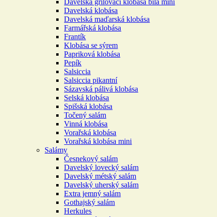
Davelská grilovací klobása bílá mini
Davelská klobása
Davelská maďarská klobása
Farmářská klobása
Frantík
Klobása se sýrem
Papriková klobása
Pepík
Salsiccia
Salsiccia pikantní
Sázavská pálivá klobása
Selská klobása
Spišská klobása
Točený salám
Vinná klobása
Vorařská klobása
Vorařská klobása mini
Salámy
Česnekový salám
Davelský lovecký salám
Davelský métský salám
Davelský uherský salám
Extra jemný salám
Gothajský salám
Herkules