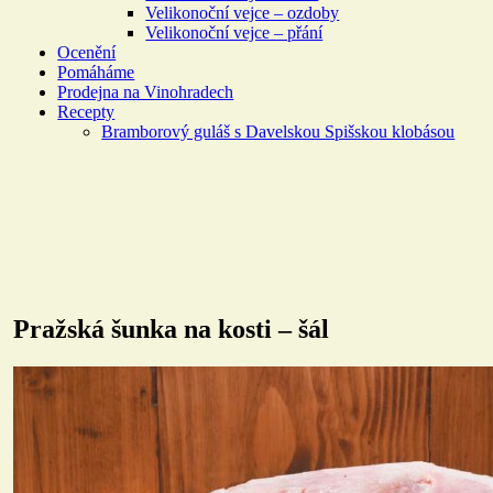
Velikonoční vejce – ozdoby
Velikonoční vejce – přání
Ocenění
Pomáháme
Prodejna na Vinohradech
Recepty
Bramborový guláš s Davelskou Spišskou klobásou
Pražská šunka na kosti – šál