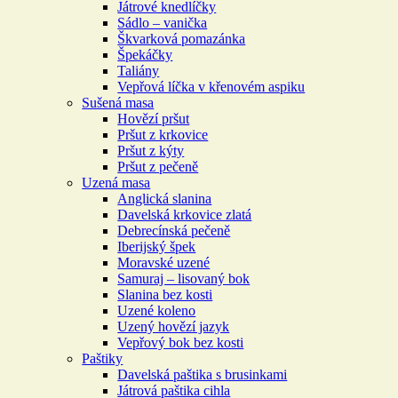
Játrové knedlíčky
Sádlo – vanička
Škvarková pomazánka
Špekáčky
Taliány
Vepřová líčka v křenovém aspiku
Sušená masa
Hovězí pršut
Pršut z krkovice
Pršut z kýty
Pršut z pečeně
Uzená masa
Anglická slanina
Davelská krkovice zlatá
Debrecínská pečeně
Iberijský špek
Moravské uzené
Samuraj – lisovaný bok
Slanina bez kosti
Uzené koleno
Uzený hovězí jazyk
Vepřový bok bez kosti
Paštiky
Davelská paštika s brusinkami
Játrová paštika cihla