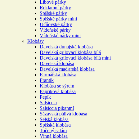
Libové párky
Reklamní párky
Spišské párky
Spišské párky mini
Učňovské párky
Vídeňské párky
Vídeňské párky mini
Klobásy
Davelská dunajská klobása
Davelská grilovací klobása bílá
Davelská grilovací klobása bílá mini
Davelská klobása
Davelská maďarská klobása
Farmářská klobása
Frantík
Klobása se sýrem
Papriková klobása
Pepík
Salsiccia
Salsiccia pikantní
Sázavská pálivá klobása
Selská klobása
Spišská klobása
Točený salám
Vinná klobása