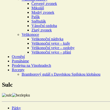
Červený zvonek
Mikuláš
Modrý zvonek
Pašík
Sněhulák
Vánoční ozdoba
Zlatý zvonek
Velikonoce
Velikonoční nádivka
Velikonoční vejce – kuře
Velikonoční vejce – ozdoby
Velikonoční vejce – přání
Ocenění
Pomáháme
Prodejna na Vinohradech
Recepty
Bramborový guláš s Davelskou Spišskou klobásou
Sulc
Párky