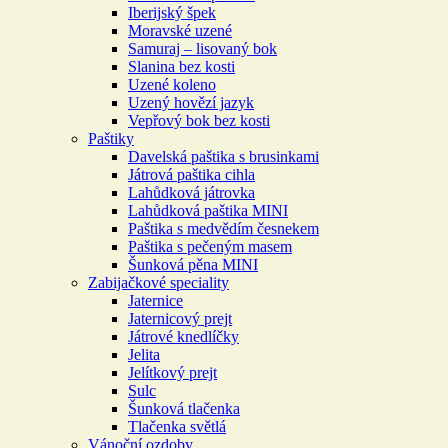
Iberijský špek
Moravské uzené
Samuraj – lisovaný bok
Slanina bez kosti
Uzené koleno
Uzený hovězí jazyk
Vepřový bok bez kosti
Paštiky
Davelská paštika s brusinkami
Játrová paštika cihla
Lahůdková játrovka
Lahůdková paštika MINI
Paštika s medvědím česnekem
Paštika s pečeným masem
Šunková pěna MINI
Zabijačkové speciality
Jaternice
Jaternicový prejt
Játrové knedlíčky
Jelita
Jelítkový prejt
Sulc
Šunková tlačenka
Tlačenka světlá
Vánoční ozdoby