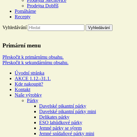
Prodejna Štěchovice
Prodejna Dobříš
Pomáháme
Recepty
Vyhledávání
Řeznictví a uzenářství U DOL
Primární menu
Více než 100 let rodinné tradice
Přeskočit k primárnímu obsahu.
Přeskočit k sekundárnímu obsahu.
Úvodní stránka
AKCE 1.12.-31.1.
Kde nakoupit?
Kontakt
Naše výrobky
Párky
Davelské pikantní párky
Davelské pikantní párky mini
Delikates párky
ESO lahůdkové párky
Jemné párky se sýrem
Jemné snídaňové párky mini