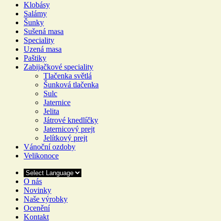
Klobásy
Salámy
Šunky
Sušená masa
Speciality
Uzená masa
Paštiky
Zabijačkové speciality
Tlačenka světlá
Šunková tlačenka
Sulc
Jaternice
Jelita
Játrové knedlíčky
Jaternicový prejt
Jelítkový prejt
Vánoční ozdoby
Velikonoce
O nás
Novinky
Naše výrobky
Ocenění
Kontakt