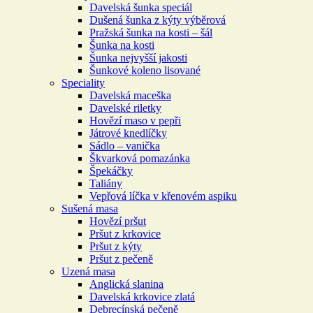
Davelská šunka speciál
Dušená šunka z kýty výběrová
Pražská šunka na kosti – šál
Šunka na kosti
Šunka nejvyšší jakosti
Šunkové koleno lisované
Speciality
Davelská maceška
Davelské riletky
Hovězí maso v pepři
Játrové knedlíčky
Sádlo – vanička
Škvarková pomazánka
Špekáčky
Taliány
Vepřová líčka v křenovém aspiku
Sušená masa
Hovězí pršut
Pršut z krkovice
Pršut z kýty
Pršut z pečeně
Uzená masa
Anglická slanina
Davelská krkovice zlatá
Debrecínská pečeně