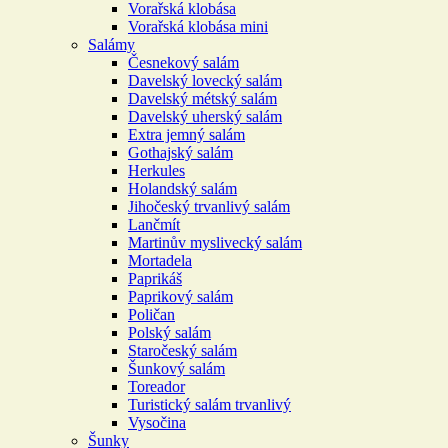
Vorařská klobása
Vorařská klobása mini
Salámy
Česnekový salám
Davelský lovecký salám
Davelský métský salám
Davelský uherský salám
Extra jemný salám
Gothajský salám
Herkules
Holandský salám
Jihočeský trvanlivý salám
Lančmít
Martinův myslivecký salám
Mortadela
Paprikáš
Paprikový salám
Poličan
Polský salám
Staročeský salám
Šunkový salám
Toreador
Turistický salám trvanlivý
Vysočina
Šunky