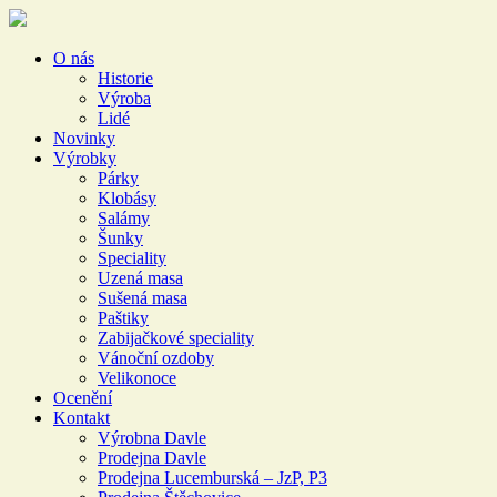
O nás
Historie
Výroba
Lidé
Novinky
Výrobky
Párky
Klobásy
Salámy
Šunky
Speciality
Uzená masa
Sušená masa
Paštiky
Zabijačkové speciality
Vánoční ozdoby
Velikonoce
Ocenění
Kontakt
Výrobna Davle
Prodejna Davle
Prodejna Lucemburská – JzP, P3