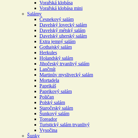
Vorařská klobása
Vorařská klobása mini
Salámy
Česnekový salám
Davelský lovecký salám
Davelský métský salám
Davelský uherský salám
Extra jemný salám
Gothajský salám
Herkules
Holandský salám
Jihočeský trvanlivý salám
Lančmít
Martinův myslivecký salám
Mortadela
Paprikáš
Paprikový salám
Poličan
Polský salám
Staročeský salám
Šunkový salám
Toreador
Turistický salám trvanlivý
Vysočina
Šunky