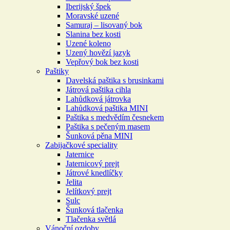
Iberijský špek
Moravské uzené
Samuraj – lisovaný bok
Slanina bez kosti
Uzené koleno
Uzený hovězí jazyk
Vepřový bok bez kosti
Paštiky
Davelská paštika s brusinkami
Játrová paštika cihla
Lahůdková játrovka
Lahůdková paštika MINI
Paštika s medvědím česnekem
Paštika s pečeným masem
Šunková pěna MINI
Zabijačkové speciality
Jaternice
Jaternicový prejt
Játrové knedlíčky
Jelita
Jelítkový prejt
Sulc
Šunková tlačenka
Tlačenka světlá
Vánoční ozdoby