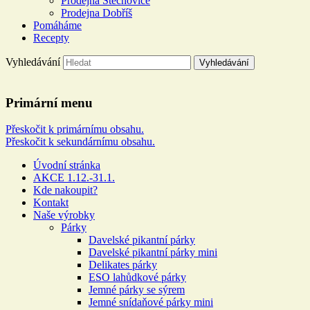
Prodejna Štěchovice
Prodejna Dobříš
Pomáháme
Recepty
Vyhledávání
Řeznictví a uzenářství U
Primární menu
DOLEJŠÍCH
Přeskočit k primárnímu obsahu.
Přeskočit k sekundárnímu obsahu.
Více než 100 let rodinné tradice
Úvodní stránka
AKCE 1.12.-31.1.
Kde nakoupit?
Kontakt
Naše výrobky
Párky
Davelské pikantní párky
Davelské pikantní párky mini
Delikates párky
ESO lahůdkové párky
Jemné párky se sýrem
Jemné snídaňové párky mini