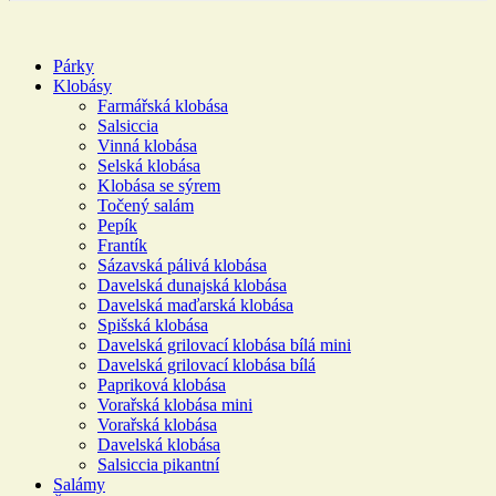
Párky
Klobásy
Farmářská klobása
Salsiccia
Vinná klobása
Selská klobása
Klobása se sýrem
Točený salám
Pepík
Frantík
Sázavská pálivá klobása
Davelská dunajská klobása
Davelská maďarská klobása
Spišská klobása
Davelská grilovací klobása bílá mini
Davelská grilovací klobása bílá
Papriková klobása
Vorařská klobása mini
Vorařská klobása
Davelská klobása
Salsiccia pikantní
Salámy