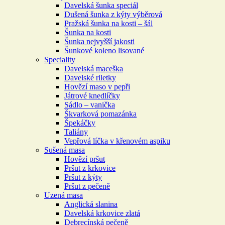
Davelská šunka speciál
Dušená šunka z kýty výběrová
Pražská šunka na kosti – šál
Šunka na kosti
Šunka nejvyšší jakosti
Šunkové koleno lisované
Speciality
Davelská maceška
Davelské riletky
Hovězí maso v pepři
Játrové knedlíčky
Sádlo – vanička
Škvarková pomazánka
Špekáčky
Taliány
Vepřová líčka v křenovém aspiku
Sušená masa
Hovězí pršut
Pršut z krkovice
Pršut z kýty
Pršut z pečeně
Uzená masa
Anglická slanina
Davelská krkovice zlatá
Debrecínská pečeně