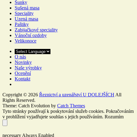
Šunky
Sušená masa
Speciality
Uzená masa
Paštiky
Zabijačkové speciality
Vánoční ozdoby
Velikonoce
O nás
Novinky
Naše výrobky
Ocenění
Kontakt
Copyright © 2026
Řeznictví a uzenářství U DOLEJŠÍCH
All
Rights Reserved.
Theme: Catch Evolution by
Catch Themes
Tyto stránky používají k poskytování služeb cookies. Pokračováním
v prohlížení vyjadřujete souhlas s jejich používáním.
Rozumím
necessary
Always Enabled