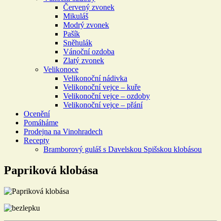
Červený zvonek
Mikuláš
Modrý zvonek
Pašík
Sněhulák
Vánoční ozdoba
Zlatý zvonek
Velikonoce
Velikonoční nádivka
Velikonoční vejce – kuře
Velikonoční vejce – ozdoby
Velikonoční vejce – přání
Ocenění
Pomáháme
Prodejna na Vinohradech
Recepty
Bramborový guláš s Davelskou Spišskou klobásou
Papriková klobása