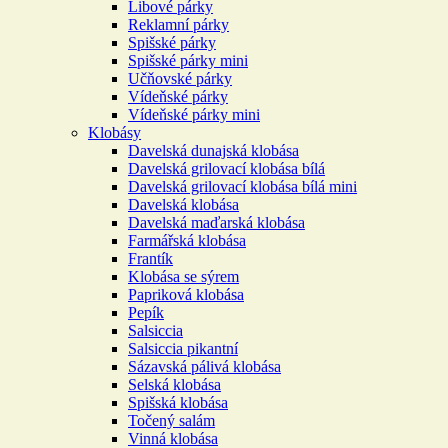
Libové párky
Reklamní párky
Spišské párky
Spišské párky mini
Učňovské párky
Vídeňské párky
Vídeňské párky mini
Klobásy
Davelská dunajská klobása
Davelská grilovací klobása bílá
Davelská grilovací klobása bílá mini
Davelská klobása
Davelská maďarská klobása
Farmářská klobása
Frantík
Klobása se sýrem
Papriková klobása
Pepík
Salsiccia
Salsiccia pikantní
Sázavská pálivá klobása
Selská klobása
Spišská klobása
Točený salám
Vinná klobása