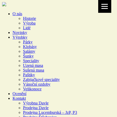
O nás
Historie
Výroba
Lidé
Novinky
Výrobky
Párky
Klobásy
Salámy
Šunky
Speciality
Uzená masa
Sušená masa
Paštiky
Zabijačkové speciality
Vánoční ozdoby
Velikonoce
Ocenění
Kontakt
Výrobna Davle
Prodejna Davle
Prodejna Lucemburská – JzP, P3