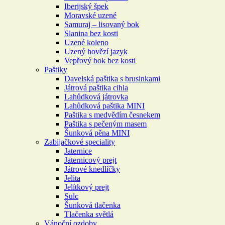
Iberijský špek
Moravské uzené
Samuraj – lisovaný bok
Slanina bez kosti
Uzené koleno
Uzený hovězí jazyk
Vepřový bok bez kosti
Paštiky
Davelská paštika s brusinkami
Játrová paštika cihla
Lahůdková játrovka
Lahůdková paštika MINI
Paštika s medvědím česnekem
Paštika s pečeným masem
Šunková pěna MINI
Zabijačkové speciality
Jaternice
Jaternicový prejt
Játrové knedlíčky
Jelita
Jelítkový prejt
Sulc
Šunková tlačenka
Tlačenka světlá
Vánoční ozdoby