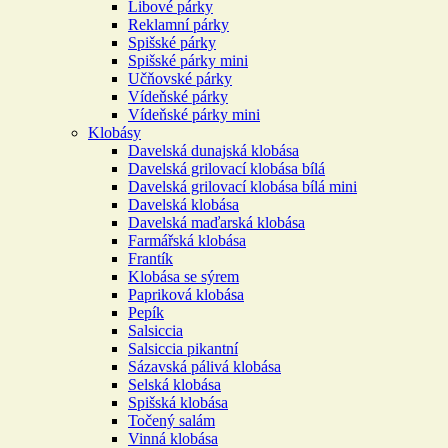
Libové párky
Reklamní párky
Spišské párky
Spišské párky mini
Učňovské párky
Vídeňské párky
Vídeňské párky mini
Klobásy
Davelská dunajská klobása
Davelská grilovací klobása bílá
Davelská grilovací klobása bílá mini
Davelská klobása
Davelská maďarská klobása
Farmářská klobása
Frantík
Klobása se sýrem
Papriková klobása
Pepík
Salsiccia
Salsiccia pikantní
Sázavská pálivá klobása
Selská klobása
Spišská klobása
Točený salám
Vinná klobása