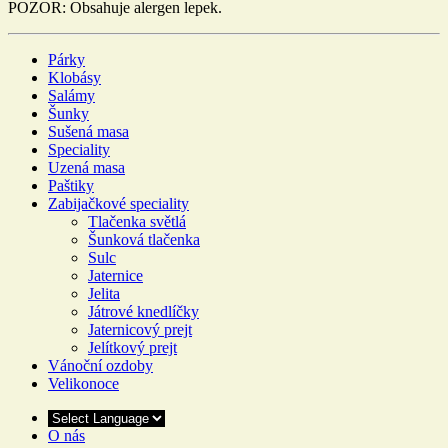
POZOR: Obsahuje alergen lepek.
Párky
Klobásy
Salámy
Šunky
Sušená masa
Speciality
Uzená masa
Paštiky
Zabijačkové speciality
Tlačenka světlá
Šunková tlačenka
Sulc
Jaternice
Jelita
Játrové knedlíčky
Jaternicový prejt
Jelítkový prejt
Vánoční ozdoby
Velikonoce
O nás