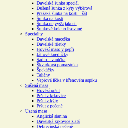
Davelská šunka speciál
Dušená šunka z kýty výběrová
Pražská šunka na kosti – šál
Šunka na kosti
Šunka nejvyšší jakosti
Šunkové koleno lisované
Speciality
Davelská maceška
Davelské riletky
Hovězí maso v pepři
Játrové knedlíčky
Sádlo – vanička
Škvarková pomazánka
Špekáčky
Taliány
Vepřová líčka v křenovém aspiku
Sušená masa
Hovězí pršut
Pršut z krkovice
Pršut z kýty
Pršut z pečeně
Uzená masa
Anglická slanina
Davelská krkovice zlatá
Debrecínská pečeně