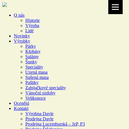
O nás
Historie
Výroba
Lidé
Novinky
Výrobky
Párky
Klobásy
Salámy
Šunky
Speciality
Uzená masa
Sušená masa
Paštiky
Zabijačkové speciality
Vánoční ozdoby
Velikonoce
Ocenění
Kontakt
Výrobna Davle
Prodejna Davle
Prodejna Lucemburská – JzP, P3