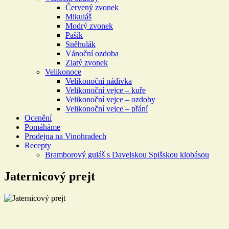
Červený zvonek
Mikuláš
Modrý zvonek
Pašík
Sněhulák
Vánoční ozdoba
Zlatý zvonek
Velikonoce
Velikonoční nádivka
Velikonoční vejce – kuře
Velikonoční vejce – ozdoby
Velikonoční vejce – přání
Ocenění
Pomáháme
Prodejna na Vinohradech
Recepty
Bramborový guláš s Davelskou Spišskou klobásou
Jaternicový prejt