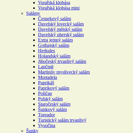
Vorařská klobása
Vorařská klobása mini
Salámy
Česnekový salám
Davelský lovecký salám
Davelský métský salám
Davelský uherský salám
Extra jemný salám
Gothajský salám
Herkules
Holandský salám
Jihočeský trvanlivý salám
Lančmít
Martinův myslivecký salám
Mortadela
Paprikáš
Paprikový salám
Poličan
Polský salám
Staročeský salám
Šunkový salám
Toreador
Turistický salám trvanlivý
Vysočina
Šunky