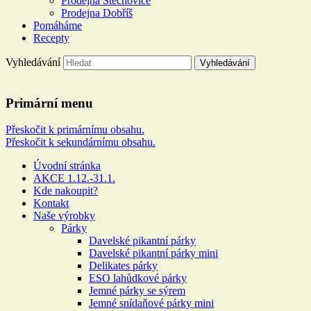
Prodejna Štěchovice
Prodejna Dobříš
Pomáháme
Recepty
Vyhledávání
Řeznictví a uzenářství U
Primární menu
DOLEJŠÍCH
Přeskočit k primárnímu obsahu.
Přeskočit k sekundárnímu obsahu.
Více než 100 let rodinné tradice
Úvodní stránka
AKCE 1.12.-31.1.
Kde nakoupit?
Kontakt
Naše výrobky
Párky
Davelské pikantní párky
Davelské pikantní párky mini
Delikates párky
ESO lahůdkové párky
Jemné párky se sýrem
Jemné snídaňové párky mini