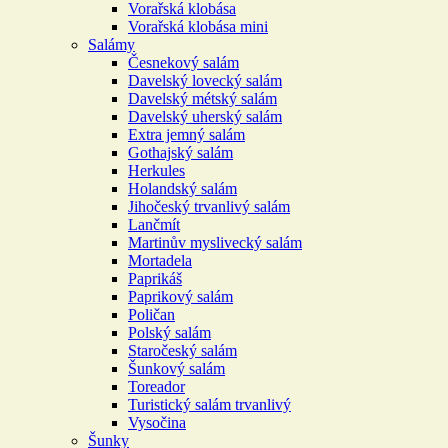
Vorařská klobása
Vorařská klobása mini
Salámy
Česnekový salám
Davelský lovecký salám
Davelský métský salám
Davelský uherský salám
Extra jemný salám
Gothajský salám
Herkules
Holandský salám
Jihočeský trvanlivý salám
Lančmít
Martinův myslivecký salám
Mortadela
Paprikáš
Paprikový salám
Poličan
Polský salám
Staročeský salám
Šunkový salám
Toreador
Turistický salám trvanlivý
Vysočina
Šunky