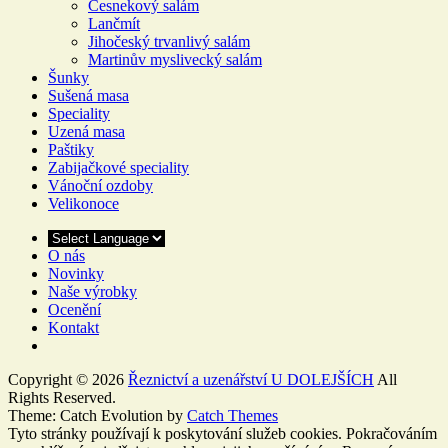
Česnekový salám
Lančmít
Jihočeský trvanlivý salám
Martinův myslivecký salám
Šunky
Sušená masa
Speciality
Uzená masa
Paštiky
Zabijačkové speciality
Vánoční ozdoby
Velikonoce
O nás
Novinky
Naše výrobky
Ocenění
Kontakt
Copyright © 2026
Řeznictví a uzenářství U DOLEJŠÍCH
All
Rights Reserved.
Theme: Catch Evolution by
Catch Themes
Tyto stránky používají k poskytování služeb cookies. Pokračováním