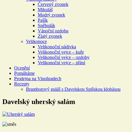
Červený zvonek
Mikuláš
Modrý zvonek
Pašík
Sněhulák
Vánoční ozdoba
Zlatý zvonek
Velikonoce
Velikonoční nádivka
Velikonoční vejce – kuře
Velikonoční vejce – ozdoby
Velikonoční vejce – přání
Ocenění
Pomáháme
Prodejna na Vinohradech
Recepty
Bramborový guláš s Davelskou Spišskou klobásou
Davelský uherský salám