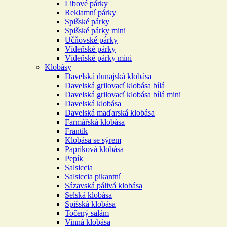
Libové párky
Reklamní párky
Spišské párky
Spišské párky mini
Učňovské párky
Vídeňské párky
Vídeňské párky mini
Klobásy
Davelská dunajská klobása
Davelská grilovací klobása bílá
Davelská grilovací klobása bílá mini
Davelská klobása
Davelská maďarská klobása
Farmářská klobása
Frantík
Klobása se sýrem
Papriková klobása
Pepík
Salsiccia
Salsiccia pikantní
Sázavská pálivá klobása
Selská klobása
Spišská klobása
Točený salám
Vinná klobása