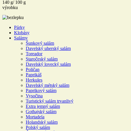
140 g/ 100 g
výrobku
Párky
Klobásy
Salámy
Šunkový salám
Davelský uherský salám
Toreador
Staročeský salám
Davelský lovecký salám
Poličan
Paprikáš
Herkules
Davelský métský salám
Paprikový salám
Vysočina
Turistický salám trvanlivý
Extra jemný salám
Gothajský salám
Mortadela
Holandský salám
Polský salám