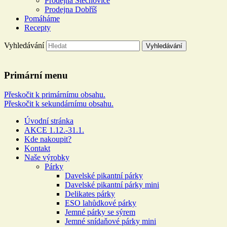
Prodejna Štěchovice
Prodejna Dobříš
Pomáháme
Recepty
Vyhledávání
Řeznictví a uzenářství U
Primární menu
DOLEJŠÍCH
Přeskočit k primárnímu obsahu.
Přeskočit k sekundárnímu obsahu.
Více než 100 let rodinné tradice
Úvodní stránka
AKCE 1.12.-31.1.
Kde nakoupit?
Kontakt
Naše výrobky
Párky
Davelské pikantní párky
Davelské pikantní párky mini
Delikates párky
ESO lahůdkové párky
Jemné párky se sýrem
Jemné snídaňové párky mini