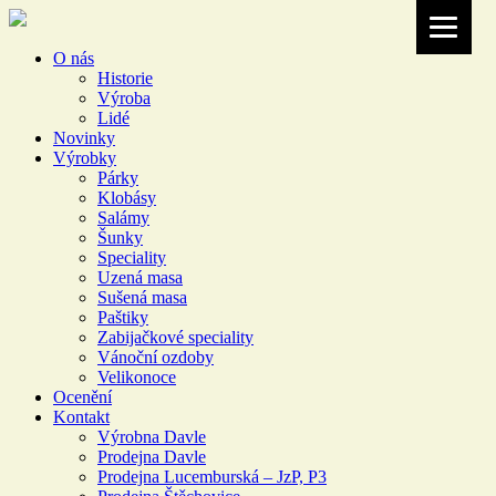
O nás
Historie
Výroba
Lidé
Novinky
Výrobky
Párky
Klobásy
Salámy
Šunky
Speciality
Uzená masa
Sušená masa
Paštiky
Zabijačkové speciality
Vánoční ozdoby
Velikonoce
Ocenění
Kontakt
Výrobna Davle
Prodejna Davle
Prodejna Lucemburská – JzP, P3