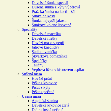
Davelská šunka speciál
Dušená šunka z kýty výběrová
Pražská šunka na kosti – šál
Šunka na kosti
Šunka nejvyšší jakosti
Šunkové koleno lisované
Speciality
Davelská maceška
Davelské riletky
Hovězí maso v pepři
Játrové knedlíčky
Sádlo – vanička
Škvarková pomazánka
Špekáčky
Taliány
Vepřová líčka v křenovém aspiku
Sušená masa
Hovězí pršut
Pršut z krkovice
Pršut z kýty
Pršut z pečeně
Uzená masa
Anglická slanina
Davelská krkovice zlatá
Debrecínská pečeně