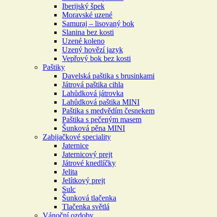
Iberijský špek
Moravské uzené
Samuraj – lisovaný bok
Slanina bez kosti
Uzené koleno
Uzený hovězí jazyk
Vepřový bok bez kosti
Paštiky
Davelská paštika s brusinkami
Játrová paštika cihla
Lahůdková játrovka
Lahůdková paštika MINI
Paštika s medvědím česnekem
Paštika s pečeným masem
Šunková pěna MINI
Zabijačkové speciality
Jaternice
Jaternicový prejt
Játrové knedlíčky
Jelita
Jelítkový prejt
Sulc
Šunková tlačenka
Tlačenka světlá
Vánoční ozdoby