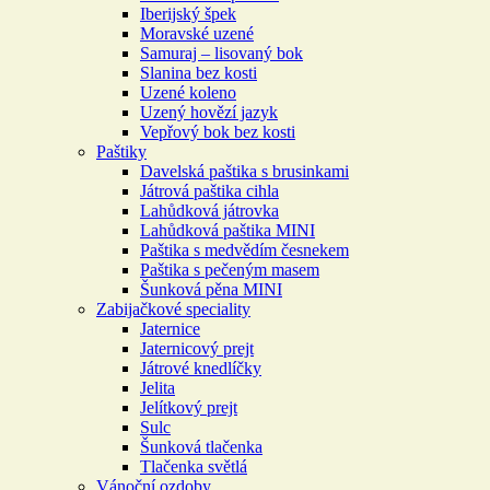
Iberijský špek
Moravské uzené
Samuraj – lisovaný bok
Slanina bez kosti
Uzené koleno
Uzený hovězí jazyk
Vepřový bok bez kosti
Paštiky
Davelská paštika s brusinkami
Játrová paštika cihla
Lahůdková játrovka
Lahůdková paštika MINI
Paštika s medvědím česnekem
Paštika s pečeným masem
Šunková pěna MINI
Zabijačkové speciality
Jaternice
Jaternicový prejt
Játrové knedlíčky
Jelita
Jelítkový prejt
Sulc
Šunková tlačenka
Tlačenka světlá
Vánoční ozdoby