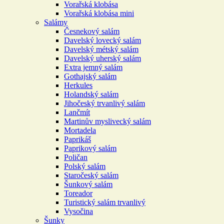
Vorařská klobása
Vorařská klobása mini
Salámy
Česnekový salám
Davelský lovecký salám
Davelský métský salám
Davelský uherský salám
Extra jemný salám
Gothajský salám
Herkules
Holandský salám
Jihočeský trvanlivý salám
Lančmít
Martinův myslivecký salám
Mortadela
Paprikáš
Paprikový salám
Poličan
Polský salám
Staročeský salám
Šunkový salám
Toreador
Turistický salám trvanlivý
Vysočina
Šunky