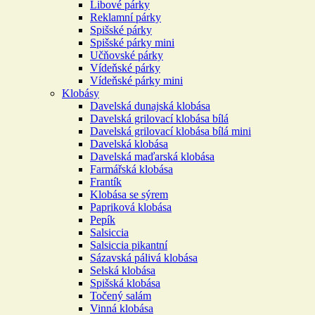
Libové párky
Reklamní párky
Spišské párky
Spišské párky mini
Učňovské párky
Vídeňské párky
Vídeňské párky mini
Klobásy
Davelská dunajská klobása
Davelská grilovací klobása bílá
Davelská grilovací klobása bílá mini
Davelská klobása
Davelská maďarská klobása
Farmářská klobása
Frantík
Klobása se sýrem
Papriková klobása
Pepík
Salsiccia
Salsiccia pikantní
Sázavská pálivá klobása
Selská klobása
Spišská klobása
Točený salám
Vinná klobása