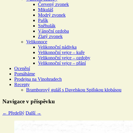
Červený zvonek
Mikuláš
Modrý zvonek
Pašík
Sněhulák
Vánoční ozdoba
Zlatý zvonek
Velikonoce
Velikonoční nádivka
Velikonoční vejce – kuře
Velikonoční vejce – ozdoby
Velikonoční vejce – přání
Ocenění
Pomáháme
Prodejna na Vinohradech
Recepty
Bramborový guláš s Davelskou Spišskou klobásou
Navigace v příspěvku
←
Předešlý
Další
→