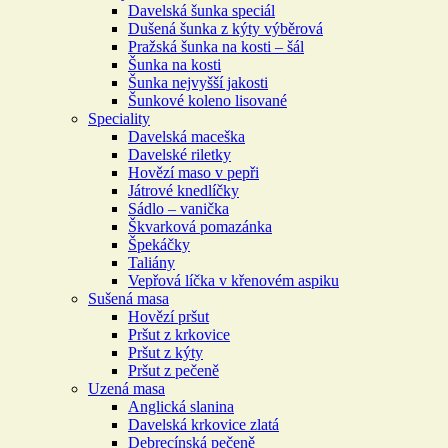
Davelská šunka speciál
Dušená šunka z kýty výběrová
Pražská šunka na kosti – šál
Šunka na kosti
Šunka nejvyšší jakosti
Šunkové koleno lisované
Speciality
Davelská maceška
Davelské riletky
Hovězí maso v pepři
Játrové knedlíčky
Sádlo – vanička
Škvarková pomazánka
Špekáčky
Taliány
Vepřová líčka v křenovém aspiku
Sušená masa
Hovězí pršut
Pršut z krkovice
Pršut z kýty
Pršut z pečeně
Uzená masa
Anglická slanina
Davelská krkovice zlatá
Debrecínská pečeně