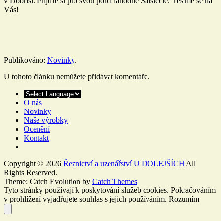
v Dobříši. Přijďte si pro svou porci lahodné Salsiccie. Těšíme se na
Vás!
Publikováno:
Novinky
.
U tohoto článku nemůžete přidávat komentáře.
O nás
Novinky
Naše výrobky
Ocenění
Kontakt
Copyright © 2026
Řeznictví a uzenářství U DOLEJŠÍCH
All
Rights Reserved.
Theme: Catch Evolution by
Catch Themes
Tyto stránky používají k poskytování služeb cookies. Pokračováním
v prohlížení vyjadřujete souhlas s jejich používáním.
Rozumím