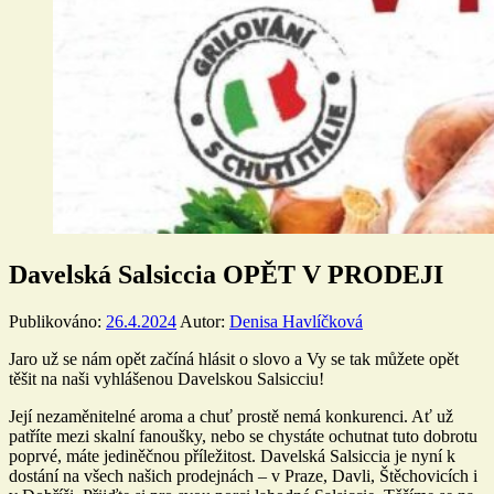
Davelská Salsiccia OPĚT V PRODEJI
Publikováno:
26.4.2024
Autor:
Denisa Havlíčková
Jaro už se nám opět začíná hlásit o slovo a Vy se tak můžete opět
těšit na naši vyhlášenou Davelskou Salsicciu!
Její nezaměnitelné aroma a chuť prostě nemá konkurenci. Ať už
patříte mezi skalní fanoušky, nebo se chystáte ochutnat tuto dobrotu
poprvé, máte jediněčnou příležitost. Davelská Salsiccia je nyní k
dostání na všech našich prodejnách – v Praze, Davli, Štěchovicích i