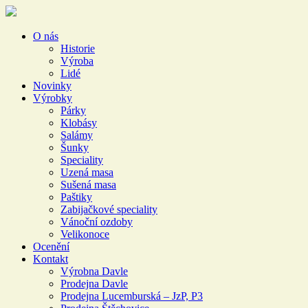
O nás
Historie
Výroba
Lidé
Novinky
Výrobky
Párky
Klobásy
Salámy
Šunky
Speciality
Uzená masa
Sušená masa
Paštiky
Zabijačkové speciality
Vánoční ozdoby
Velikonoce
Ocenění
Kontakt
Výrobna Davle
Prodejna Davle
Prodejna Lucemburská – JzP, P3