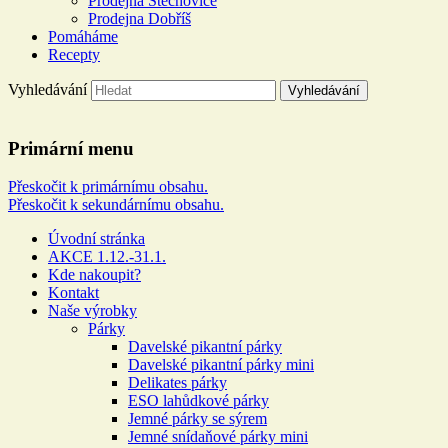
Prodejna Štěchovice
Prodejna Dobříš
Pomáháme
Recepty
Vyhledávání
Řeznictví a uzenářství U
Primární menu
DOLEJŠÍCH
Přeskočit k primárnímu obsahu.
Přeskočit k sekundárnímu obsahu.
Více než 100 let rodinné tradice
Úvodní stránka
AKCE 1.12.-31.1.
Kde nakoupit?
Kontakt
Naše výrobky
Párky
Davelské pikantní párky
Davelské pikantní párky mini
Delikates párky
ESO lahůdkové párky
Jemné párky se sýrem
Jemné snídaňové párky mini