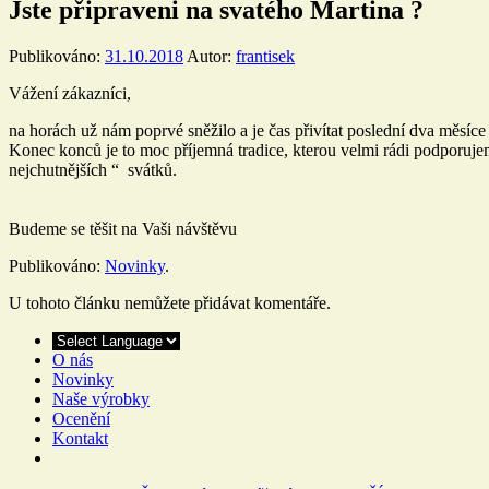
Jste připraveni na svatého Martina ?
Publikováno:
31.10.2018
Autor:
frantisek
Vážení zákazníci,
na horách už nám poprvé sněžilo a je čas přivítat poslední dva měsíce
Konec konců je to moc příjemná tradice, kterou velmi rádi podporujem
nejchutnějších “ svátků.
Budeme se těšit na Vaši návštěvu
Publikováno:
Novinky
.
U tohoto článku nemůžete přidávat komentáře.
O nás
Novinky
Naše výrobky
Ocenění
Kontakt