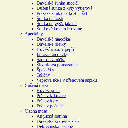
Davelská šunka speciál
Dušená šunka z kýty výběrová
Pražská šunka na kosti – šál
Šunka na kosti
Šunka nejvyšší jakosti
Šunkové koleno lisované
Speciality
Davelská maceška
Davelské riletky
Hovězí maso v pepři
Játrové knedlíčky
Sádlo – vanička
Škvarková pomazánka
Špekáčky
Taliány
Vepřová líčka v křenovém aspiku
Sušená masa
Hovězí pršut
Pršut z krkovice
Pršut z kýty
Pršut z pečeně
Uzená masa
Anglická slanina
Davelská krkovice zlatá
Debrecínská pečeně