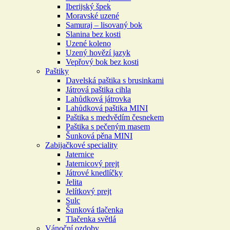
Iberijský špek
Moravské uzené
Samuraj – lisovaný bok
Slanina bez kosti
Uzené koleno
Uzený hovězí jazyk
Vepřový bok bez kosti
Paštiky
Davelská paštika s brusinkami
Játrová paštika cihla
Lahůdková játrovka
Lahůdková paštika MINI
Paštika s medvědím česnekem
Paštika s pečeným masem
Šunková pěna MINI
Zabijačkové speciality
Jaternice
Jaternicový prejt
Játrové knedlíčky
Jelita
Jelítkový prejt
Sulc
Šunková tlačenka
Tlačenka světlá
Vánoční ozdoby