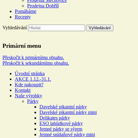
Prodejna Štěchovice
Prodejna Dobříš
Pomáháme
Recepty
Vyhledávání
Řeznictví a uzenářství U DOL
Primární menu
Více než 100 let rodinné tradice
Přeskočit k primárnímu obsahu.
Přeskočit k sekundárnímu obsahu.
Úvodní stránka
AKCE 1.12.-31.1.
Kde nakoupit?
Kontakt
Naše výrobky
Párky
Davelské pikantní párky
Davelské pikantní párky mini
Delikates párky
ESO lahůdkové párky
Jemné párky se sýrem
Jemné snídaňové párky mini