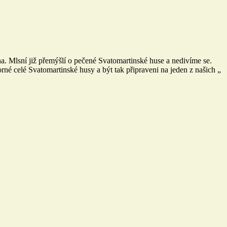
ina. Mlsní již přemýšlí o pečené Svatomartinské huse a nedivíme se.
né celé Svatomartinské husy a být tak připraveni na jeden z našich „