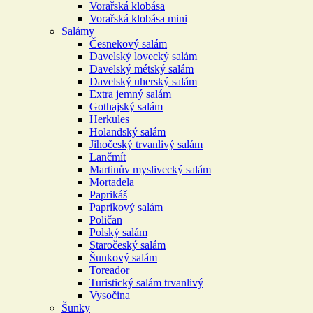
Vorařská klobása
Vorařská klobása mini
Salámy
Česnekový salám
Davelský lovecký salám
Davelský métský salám
Davelský uherský salám
Extra jemný salám
Gothajský salám
Herkules
Holandský salám
Jihočeský trvanlivý salám
Lančmít
Martinův myslivecký salám
Mortadela
Paprikáš
Paprikový salám
Poličan
Polský salám
Staročeský salám
Šunkový salám
Toreador
Turistický salám trvanlivý
Vysočina
Šunky