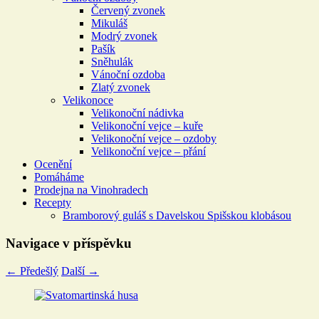
Červený zvonek
Mikuláš
Modrý zvonek
Pašík
Sněhulák
Vánoční ozdoba
Zlatý zvonek
Velikonoce
Velikonoční nádivka
Velikonoční vejce – kuře
Velikonoční vejce – ozdoby
Velikonoční vejce – přání
Ocenění
Pomáháme
Prodejna na Vinohradech
Recepty
Bramborový guláš s Davelskou Spišskou klobásou
Navigace v příspěvku
←
Předešlý
Další
→