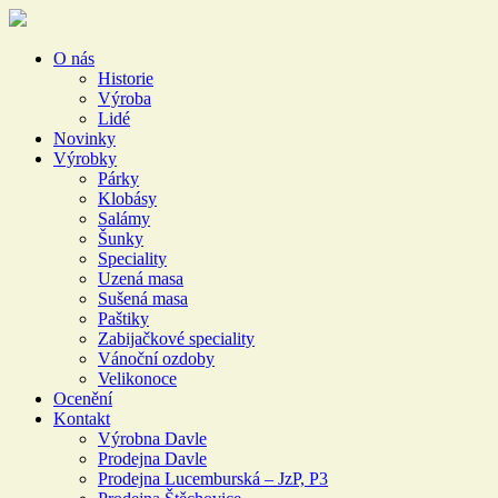
O nás
Historie
Výroba
Lidé
Novinky
Výrobky
Párky
Klobásy
Salámy
Šunky
Speciality
Uzená masa
Sušená masa
Paštiky
Zabijačkové speciality
Vánoční ozdoby
Velikonoce
Ocenění
Kontakt
Výrobna Davle
Prodejna Davle
Prodejna Lucemburská – JzP, P3