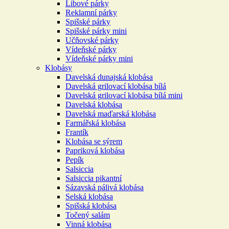
Libové párky
Reklamní párky
Spišské párky
Spišské párky mini
Učňovské párky
Vídeňské párky
Vídeňské párky mini
Klobásy
Davelská dunajská klobása
Davelská grilovací klobása bílá
Davelská grilovací klobása bílá mini
Davelská klobása
Davelská maďarská klobása
Farmářská klobása
Frantík
Klobása se sýrem
Papriková klobása
Pepík
Salsiccia
Salsiccia pikantní
Sázavská pálivá klobása
Selská klobása
Spišská klobása
Točený salám
Vinná klobása