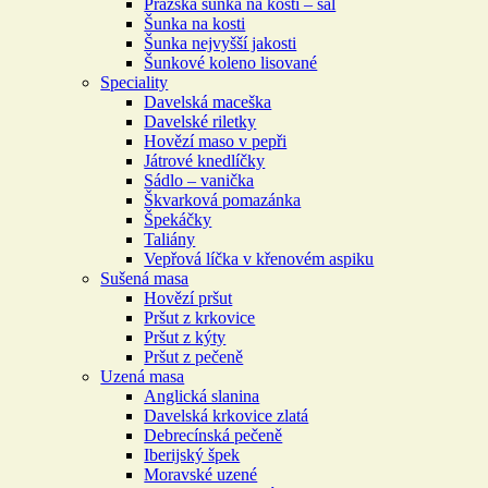
Pražská šunka na kosti – šál
Šunka na kosti
Šunka nejvyšší jakosti
Šunkové koleno lisované
Speciality
Davelská maceška
Davelské riletky
Hovězí maso v pepři
Játrové knedlíčky
Sádlo – vanička
Škvarková pomazánka
Špekáčky
Taliány
Vepřová líčka v křenovém aspiku
Sušená masa
Hovězí pršut
Pršut z krkovice
Pršut z kýty
Pršut z pečeně
Uzená masa
Anglická slanina
Davelská krkovice zlatá
Debrecínská pečeně
Iberijský špek
Moravské uzené