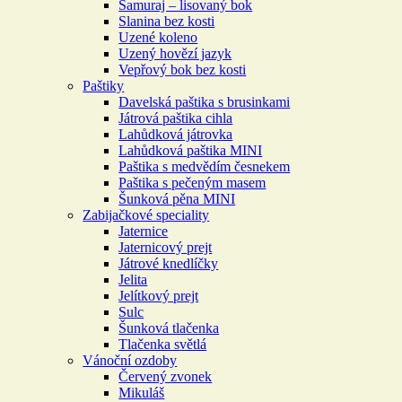
Samuraj – lisovaný bok
Slanina bez kosti
Uzené koleno
Uzený hovězí jazyk
Vepřový bok bez kosti
Paštiky
Davelská paštika s brusinkami
Játrová paštika cihla
Lahůdková játrovka
Lahůdková paštika MINI
Paštika s medvědím česnekem
Paštika s pečeným masem
Šunková pěna MINI
Zabijačkové speciality
Jaternice
Jaternicový prejt
Játrové knedlíčky
Jelita
Jelítkový prejt
Sulc
Šunková tlačenka
Tlačenka světlá
Vánoční ozdoby
Červený zvonek
Mikuláš