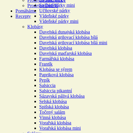
Prodejna Štěchovice
Spišské párky mini
Prodejna Dobříš
Učňovské párky
Pomáháme
Vídeňské párky
Recepty
Vídeňské párky mini
Klobásy
Davelská dunajská klobása
Davelská grilovací klobása bílá
Davelská grilovací klobása bílá mini
Davelská klobása
Davelská maďarská klobása
Farmářská klobása
Frantík
Klobása se sýrem
Papriková klobása
Pepík
Salsiccia
Salsiccia pikantní
Sázavská pálivá klobása
Selská klobása
Spišská klobása
Točený salám
Vinná klobása
Vorařská klobása
Vorařská klobása mini