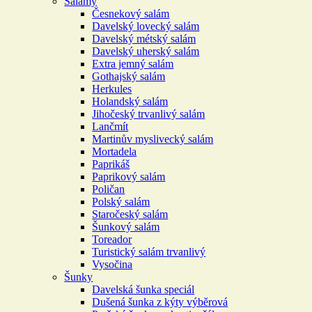
Salámy
Česnekový salám
Davelský lovecký salám
Davelský métský salám
Davelský uherský salám
Extra jemný salám
Gothajský salám
Herkules
Holandský salám
Jihočeský trvanlivý salám
Lančmít
Martinův myslivecký salám
Mortadela
Paprikáš
Paprikový salám
Poličan
Polský salám
Staročeský salám
Šunkový salám
Toreador
Turistický salám trvanlivý
Vysočina
Šunky
Davelská šunka speciál
Dušená šunka z kýty výběrová