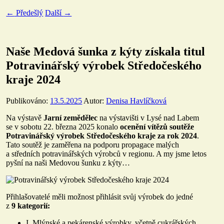
←
Předešlý
Další
→
Naše Medová šunka z kýty získala titul
Potravinářský výrobek Středočeského
kraje 2024
Publikováno:
13.5.2025
Autor:
Denisa Havlíčková
Na výstavě
Jarní zemědělec
na výstavišti v Lysé nad Labem
se v sobotu 22. března 2025 konalo
ocenění vítězů soutěže
Potravinářský výrobek Středočeského kraje za rok 2024
.
Tato soutěž je zaměřena na podporu propagace malých
a středních potravinářských výrobců v regionu. A my jsme letos
pyšní na naši Medovou šunku z kýty…
Přihlašovatelé měli možnost přihlásit svůj výrobek do jedné
z
9 kategorií:
I. Mlýnské a pekárenské výrobky, včetně cukrářských