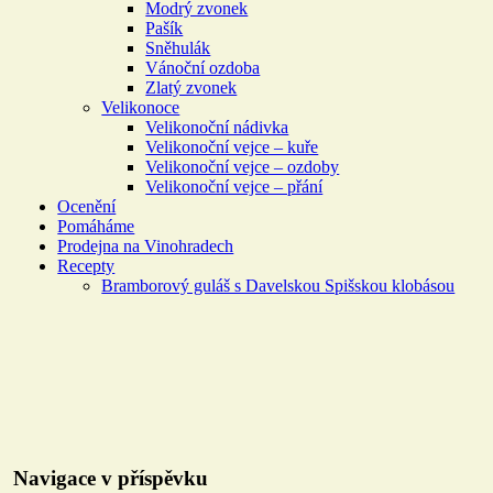
Modrý zvonek
Pašík
Sněhulák
Vánoční ozdoba
Zlatý zvonek
Velikonoce
Velikonoční nádivka
Velikonoční vejce – kuře
Velikonoční vejce – ozdoby
Velikonoční vejce – přání
Ocenění
Pomáháme
Prodejna na Vinohradech
Recepty
Bramborový guláš s Davelskou Spišskou klobásou
Navigace v příspěvku