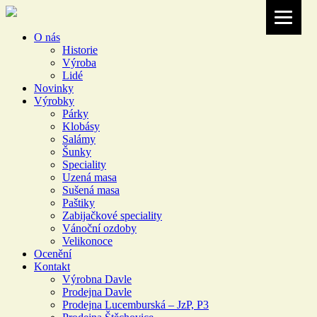
O nás
Historie
Výroba
Lidé
Novinky
Výrobky
Párky
Klobásy
Salámy
Šunky
Speciality
Uzená masa
Sušená masa
Paštiky
Zabijačkové speciality
Vánoční ozdoby
Velikonoce
Ocenění
Kontakt
Výrobna Davle
Prodejna Davle
Prodejna Lucemburská – JzP, P3