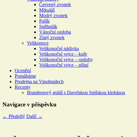
Červený zvonek
Mikuláš
Modrý zvonek
Pašík
Sněhulák
Vánoční ozdoba
Zlatý zvonek
Velikonoce
Velikonoční nádivka
Velikonoční vejce – kuře
Velikonoční vejce – ozdoby
Velikonoční vejce – přání
Ocenění
Pomáháme
Prodejna na Vinohradech
Recepty
Bramborový guláš s Davelskou Spišskou klobásou
Navigace v příspěvku
←
Předešlý
Další
→