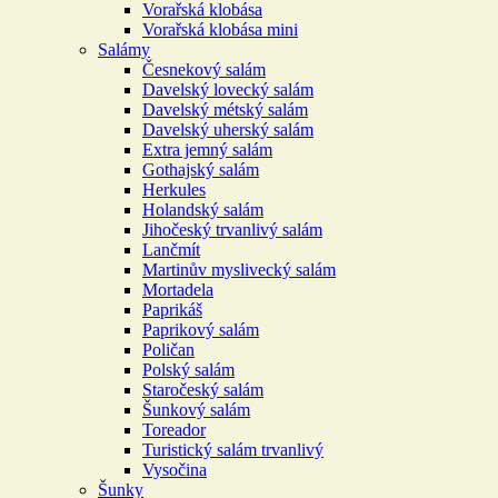
Vorařská klobása
Vorařská klobása mini
Salámy
Česnekový salám
Davelský lovecký salám
Davelský métský salám
Davelský uherský salám
Extra jemný salám
Gothajský salám
Herkules
Holandský salám
Jihočeský trvanlivý salám
Lančmít
Martinův myslivecký salám
Mortadela
Paprikáš
Paprikový salám
Poličan
Polský salám
Staročeský salám
Šunkový salám
Toreador
Turistický salám trvanlivý
Vysočina
Šunky