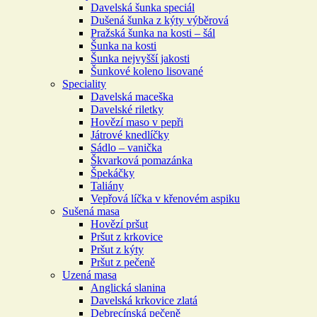
Davelská šunka speciál
Dušená šunka z kýty výběrová
Pražská šunka na kosti – šál
Šunka na kosti
Šunka nejvyšší jakosti
Šunkové koleno lisované
Speciality
Davelská maceška
Davelské riletky
Hovězí maso v pepři
Játrové knedlíčky
Sádlo – vanička
Škvarková pomazánka
Špekáčky
Taliány
Vepřová líčka v křenovém aspiku
Sušená masa
Hovězí pršut
Pršut z krkovice
Pršut z kýty
Pršut z pečeně
Uzená masa
Anglická slanina
Davelská krkovice zlatá
Debrecínská pečeně