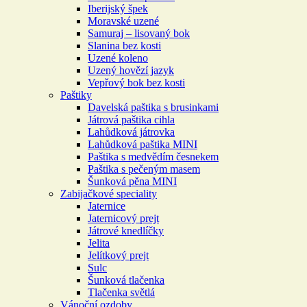
Iberijský špek
Moravské uzené
Samuraj – lisovaný bok
Slanina bez kosti
Uzené koleno
Uzený hovězí jazyk
Vepřový bok bez kosti
Paštiky
Davelská paštika s brusinkami
Játrová paštika cihla
Lahůdková játrovka
Lahůdková paštika MINI
Paštika s medvědím česnekem
Paštika s pečeným masem
Šunková pěna MINI
Zabijačkové speciality
Jaternice
Jaternicový prejt
Játrové knedlíčky
Jelita
Jelítkový prejt
Sulc
Šunková tlačenka
Tlačenka světlá
Vánoční ozdoby