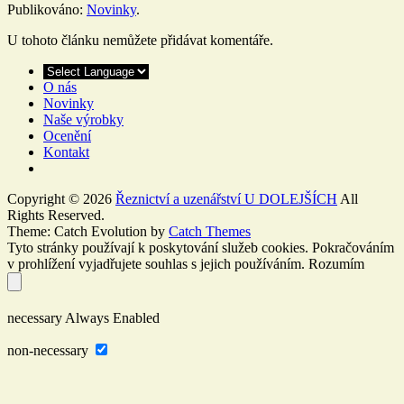
Publikováno:
Novinky
.
U tohoto článku nemůžete přidávat komentáře.
O nás
Novinky
Naše výrobky
Ocenění
Kontakt
Copyright © 2026
Řeznictví a uzenářství U DOLEJŠÍCH
All
Rights Reserved.
Theme: Catch Evolution by
Catch Themes
Tyto stránky používají k poskytování služeb cookies. Pokračováním
v prohlížení vyjadřujete souhlas s jejich používáním.
Rozumím
necessary
Always Enabled
non-necessary