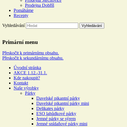
Prodejna Štěchovice
Prodejna Dobříš
Pomáháme
Recepty
Vyhledávání
Řeznictví a uzenářství U
Primární menu
DOLEJŠÍCH
Přeskočit k primárnímu obsahu.
Přeskočit k sekundárnímu obsahu.
Více než 100 let rodinné tradice
Úvodní stránka
AKCE 1.12.-31.1.
Kde nakoupit?
Kontakt
Naše výrobky
Párky
Davelské pikantní párky
Davelské pikantní párky mini
Delikates párky
ESO lahůdkové párky
Jemné párky se sýrem
Jemné snídaňové párky mini