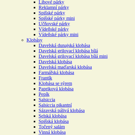
Libové párky
Reklamní párky
Spišské párky
Spišské párky mini
Učňovské párky
Vídeňské párky
Vídeňské párky mini
Klobásy
Davelská dunajská klobása
Davelská grilovací klobása bílá
Davelská grilovací klobása bílá mini
Davelská klobása
Davelská maďarská klobása
Farmářská klobása
Frantík
Klobása se sýrem
Papriková klobása
Pepík
Salsiccia
Salsiccia pikantní
Sázavská pálivá klobása
Selská klobása
Spišská klobása
Točený salám
Vinná klobása