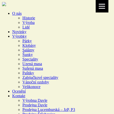
O nás
Historie
Výroba
Lidé
Novinky
Výrobky
Párky
Klobásy
Salámy
Šunky
Speciality
Uzená masa
Sušená masa
Paštiky
Zabijačkové speciality
Vánoční ozdoby
Velikonoce
Ocenění
Kontakt
Výrobna Davle
Prodejna Davle
Prodejna Lucemburská – JzP, P3