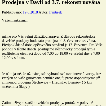
Prodejna v Davli od 3.7. rekonstruována
Publikováno:
19.6.2018
Autor:
frantisek
Vážení zákazníci,
máme pro Vás velmi důležitou zprávu. Z důvodu rekonstrukce
davelské prodejny bude tato prodejna od 3. července uzavřena.
Předpokládaná doba opětovného otevření je 17. července. Pro Vaše
pohodlí v těchto dnech posilujeme štěchovický prodejní tým a
rozšiřujeme otevírací dobu od 7:00 do 18:00 ve všední dny a 7:00-
12:00 v sobotu.
Je nám jasné, že už máte jistě vybrané své uzeninové favority, bez
kterých se Vaše grilovačka nemůže obejít, proto doporučujeme již
zmíněnou prodejnu Štěchovice – Hradišťko Brunšov ( 5 km
směrem na Slapy )
Zatím užívejte staršího vzhledu prodejny, protože v polovině