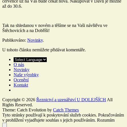
července už na Vás bude čekat nová. Nakupovat v Davli je možné
až do 30.6.
Tak na shledanou v novém a těšíme se na Vaši návštěvu ve
Štěchovicích a na Dobříši!
Publikováno:
Novinky
.
U tohoto článku nemůžete přidávat komentáře.
O nás
Novinky
Naše výrobky
Ocenění
Kontakt
Copyright © 2026
Řeznictví a uzenářství U DOLEJŠÍCH
All
Rights Reserved.
Theme: Catch Evolution by
Catch Themes
Tyto stránky používají k poskytování služeb cookies. Pokračováním
v prohlížení vyjadřujete souhlas s jejich používáním.
Rozumím