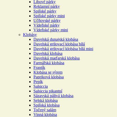
Libové párky
Reklamní párky
Spišské párky
Spišské párky mini
Učňovské párky
Vídeňské párky
Vídeňské párky mini
Klobásy
Davelská dunajská klobása
Davelská grilovací klobása bílá
Davelská grilovací klobása bílá mini
Davelská klobása
Davelská maďarská klobása
Farmářská klobása
Frantík
Klobása se sýrem
Papriková klobása
Pepík
Salsiccia
Salsiccia pikantní
Sázavská pálivá klobása
Selská klobása
Spišská klobása
Točený salám
Vinná klobása