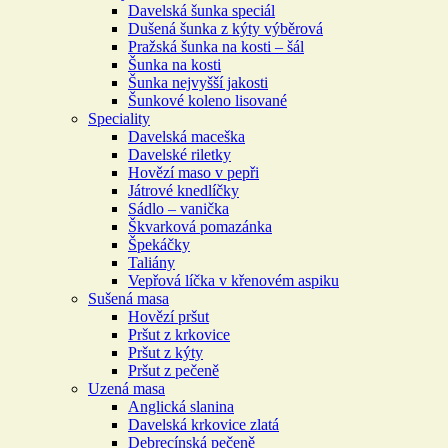
Davelská šunka speciál
Dušená šunka z kýty výběrová
Pražská šunka na kosti – šál
Šunka na kosti
Šunka nejvyšší jakosti
Šunkové koleno lisované
Speciality
Davelská maceška
Davelské riletky
Hovězí maso v pepři
Játrové knedlíčky
Sádlo – vanička
Škvarková pomazánka
Špekáčky
Taliány
Vepřová líčka v křenovém aspiku
Sušená masa
Hovězí pršut
Pršut z krkovice
Pršut z kýty
Pršut z pečeně
Uzená masa
Anglická slanina
Davelská krkovice zlatá
Debrecínská pečeně