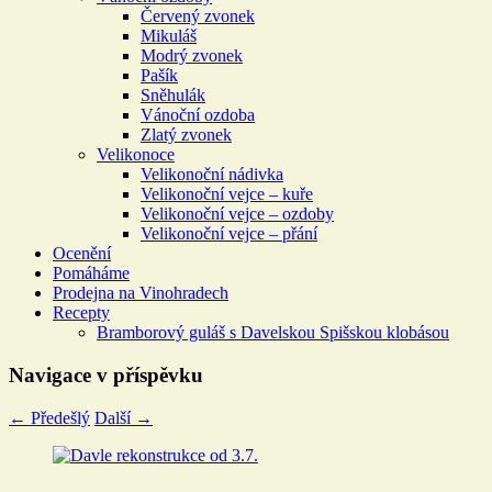
Červený zvonek
Mikuláš
Modrý zvonek
Pašík
Sněhulák
Vánoční ozdoba
Zlatý zvonek
Velikonoce
Velikonoční nádivka
Velikonoční vejce – kuře
Velikonoční vejce – ozdoby
Velikonoční vejce – přání
Ocenění
Pomáháme
Prodejna na Vinohradech
Recepty
Bramborový guláš s Davelskou Spišskou klobásou
Navigace v příspěvku
←
Předešlý
Další
→