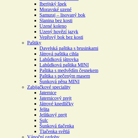
Iberijský špek
Moravské uzené
Samuraj – lisovaný bok
Slanina bez kosti
Uzené koleno
Uzený hovězí jazyk
Vepřový bok bez kosti
Paštiky
Davelská paštika s brusinkami
Játrová paštika cihla
Lahůdková játrovka
Lahůdková paštika MINI
Paštika s medvědím česnekem
Paštika s pečeným masem
Šunková pěna MINI
Zabijačkové speciality
Jaternice
Jaternicový prejt
Játrové knedlíčky
Jelita
Jelítkový prejt
Sulc
Šunková tlačenka
Tlačenka světlá
Vánoční ozdoby