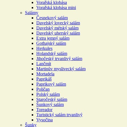
Vorařská klobása
Vorařská klobása mini
Salámy
Česnekový salám
Davelský lovecký salám
Davelský métský salám
Davelský uherský salám
Extra jemný salám
Gothajský salám
Herkules
Holandský salám
Jihočeský trvanlivý salám
Lančmít
Martinův myslivecký salám
Mortadela
Paprikáš
Paprikový salám
Poličan
Polský salám
Staročeský salám
Šunkový salám
Toreador
Turistický salám trvanlivý
Vysočina
Šunky