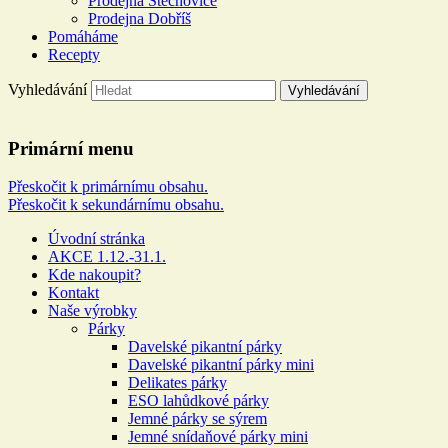
Prodejna Štěchovice
Prodejna Dobříš
Pomáháme
Recepty
Vyhledávání
Řeznictví a uzenářství U
Primární menu
DOLEJŠÍCH
Přeskočit k primárnímu obsahu.
Přeskočit k sekundárnímu obsahu.
Více než 100 let rodinné tradice
Úvodní stránka
AKCE 1.12.-31.1.
Kde nakoupit?
Kontakt
Naše výrobky
Párky
Davelské pikantní párky
Davelské pikantní párky mini
Delikates párky
ESO lahůdkové párky
Jemné párky se sýrem
Jemné snídaňové párky mini