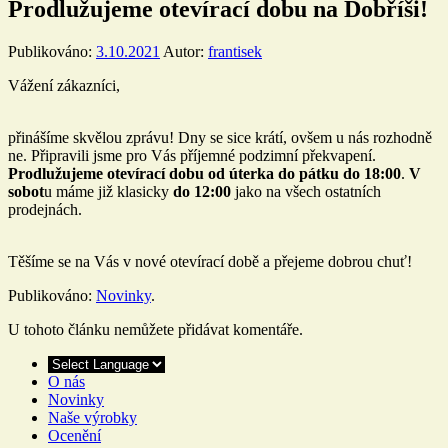
Prodlužujeme otevírací dobu na Dobříši!
Publikováno:
3.10.2021
Autor:
frantisek
Vážení zákazníci,
přinášíme skvělou zprávu! Dny se sice krátí, ovšem u nás rozhodně
ne. Připravili jsme pro Vás příjemné podzimní překvapení.
Prodlužujeme otevírací dobu od úterka do pátku do 18:00
.
V
sobot
u máme již klasicky
do 12:00
jako na všech ostatních
prodejnách.
Těšíme se na Vás v nové otevírací době a přejeme dobrou chuť!
Publikováno:
Novinky
.
U tohoto článku nemůžete přidávat komentáře.
O nás
Novinky
Naše výrobky
Ocenění