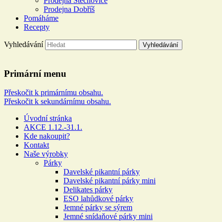
Prodejna Štěchovice
Prodejna Dobříš
Pomáháme
Recepty
Vyhledávání
Řeznictví a uzenářství U
Primární menu
DOLEJŠÍCH
Přeskočit k primárnímu obsahu.
Přeskočit k sekundárnímu obsahu.
Více než 100 let rodinné tradice
Úvodní stránka
AKCE 1.12.-31.1.
Kde nakoupit?
Kontakt
Naše výrobky
Párky
Davelské pikantní párky
Davelské pikantní párky mini
Delikates párky
ESO lahůdkové párky
Jemné párky se sýrem
Jemné snídaňové párky mini