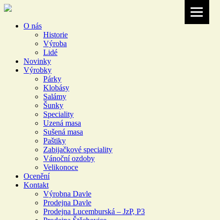
O nás
Historie
Výroba
Lidé
Novinky
Výrobky
Párky
Klobásy
Salámy
Šunky
Speciality
Uzená masa
Sušená masa
Paštiky
Zabijačkové speciality
Vánoční ozdoby
Velikonoce
Ocenění
Kontakt
Výrobna Davle
Prodejna Davle
Prodejna Lucemburská – JzP, P3