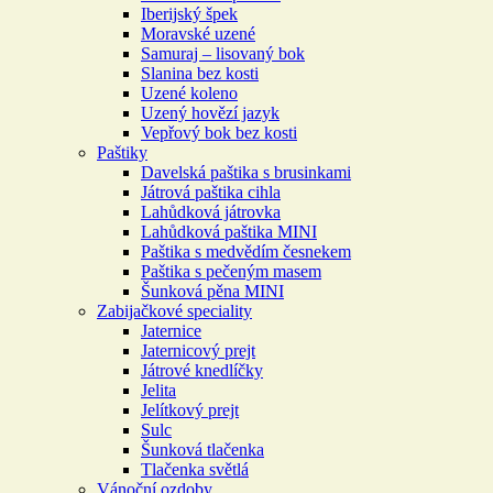
Iberijský špek
Moravské uzené
Samuraj – lisovaný bok
Slanina bez kosti
Uzené koleno
Uzený hovězí jazyk
Vepřový bok bez kosti
Paštiky
Davelská paštika s brusinkami
Játrová paštika cihla
Lahůdková játrovka
Lahůdková paštika MINI
Paštika s medvědím česnekem
Paštika s pečeným masem
Šunková pěna MINI
Zabijačkové speciality
Jaternice
Jaternicový prejt
Játrové knedlíčky
Jelita
Jelítkový prejt
Sulc
Šunková tlačenka
Tlačenka světlá
Vánoční ozdoby