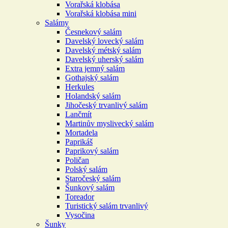
Vorařská klobása
Vorařská klobása mini
Salámy
Česnekový salám
Davelský lovecký salám
Davelský métský salám
Davelský uherský salám
Extra jemný salám
Gothajský salám
Herkules
Holandský salám
Jihočeský trvanlivý salám
Lančmít
Martinův myslivecký salám
Mortadela
Paprikáš
Paprikový salám
Poličan
Polský salám
Staročeský salám
Šunkový salám
Toreador
Turistický salám trvanlivý
Vysočina
Šunky