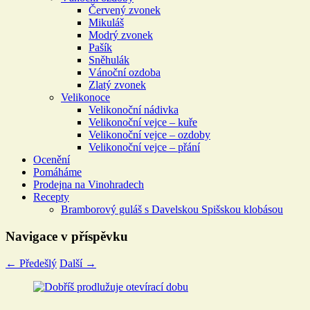
Červený zvonek
Mikuláš
Modrý zvonek
Pašík
Sněhulák
Vánoční ozdoba
Zlatý zvonek
Velikonoce
Velikonoční nádivka
Velikonoční vejce – kuře
Velikonoční vejce – ozdoby
Velikonoční vejce – přání
Ocenění
Pomáháme
Prodejna na Vinohradech
Recepty
Bramborový guláš s Davelskou Spišskou klobásou
Navigace v příspěvku
←
Předešlý
Další
→