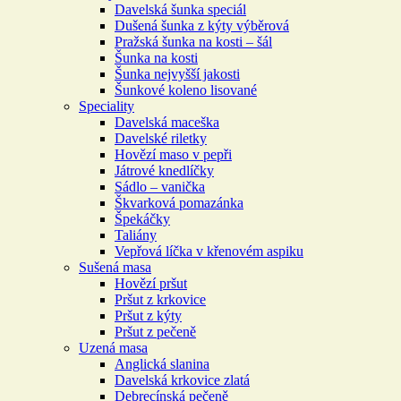
Davelská šunka speciál
Dušená šunka z kýty výběrová
Pražská šunka na kosti – šál
Šunka na kosti
Šunka nejvyšší jakosti
Šunkové koleno lisované
Speciality
Davelská maceška
Davelské riletky
Hovězí maso v pepři
Játrové knedlíčky
Sádlo – vanička
Škvarková pomazánka
Špekáčky
Taliány
Vepřová líčka v křenovém aspiku
Sušená masa
Hovězí pršut
Pršut z krkovice
Pršut z kýty
Pršut z pečeně
Uzená masa
Anglická slanina
Davelská krkovice zlatá
Debrecínská pečeně