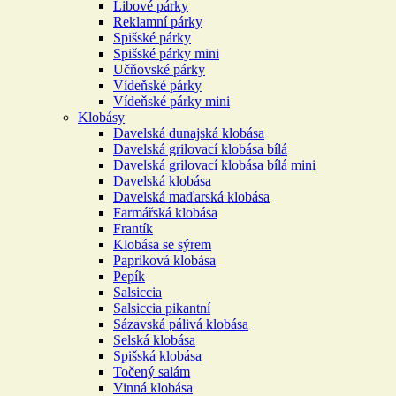
Libové párky
Reklamní párky
Spišské párky
Spišské párky mini
Učňovské párky
Vídeňské párky
Vídeňské párky mini
Klobásy
Davelská dunajská klobása
Davelská grilovací klobása bílá
Davelská grilovací klobása bílá mini
Davelská klobása
Davelská maďarská klobása
Farmářská klobása
Frantík
Klobása se sýrem
Papriková klobása
Pepík
Salsiccia
Salsiccia pikantní
Sázavská pálivá klobása
Selská klobása
Spišská klobása
Točený salám
Vinná klobása