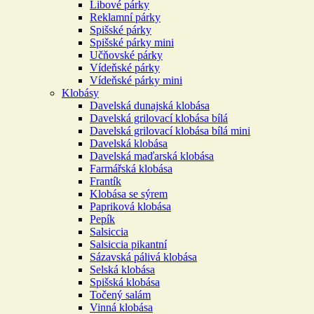
Libové párky
Reklamní párky
Spišské párky
Spišské párky mini
Učňovské párky
Vídeňské párky
Vídeňské párky mini
Klobásy
Davelská dunajská klobása
Davelská grilovací klobása bílá
Davelská grilovací klobása bílá mini
Davelská klobása
Davelská maďarská klobása
Farmářská klobása
Frantík
Klobása se sýrem
Papriková klobása
Pepík
Salsiccia
Salsiccia pikantní
Sázavská pálivá klobása
Selská klobása
Spišská klobása
Točený salám
Vinná klobása