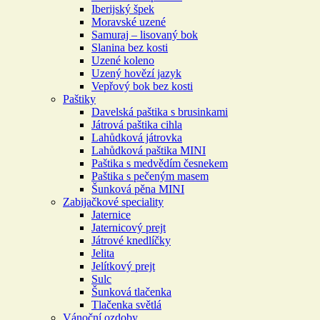
Iberijský špek
Moravské uzené
Samuraj – lisovaný bok
Slanina bez kosti
Uzené koleno
Uzený hovězí jazyk
Vepřový bok bez kosti
Paštiky
Davelská paštika s brusinkami
Játrová paštika cihla
Lahůdková játrovka
Lahůdková paštika MINI
Paštika s medvědím česnekem
Paštika s pečeným masem
Šunková pěna MINI
Zabijačkové speciality
Jaternice
Jaternicový prejt
Játrové knedlíčky
Jelita
Jelítkový prejt
Sulc
Šunková tlačenka
Tlačenka světlá
Vánoční ozdoby