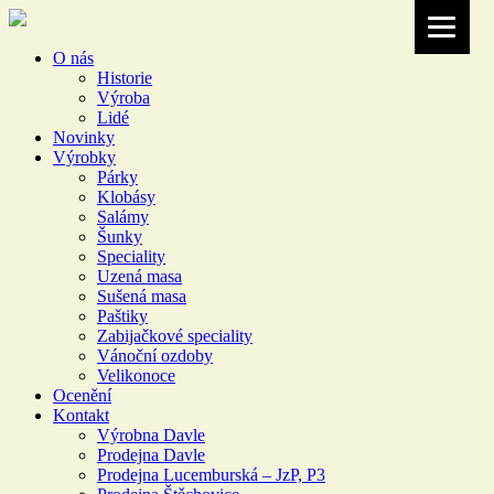
O nás
Historie
Výroba
Lidé
Novinky
Výrobky
Párky
Klobásy
Salámy
Šunky
Speciality
Uzená masa
Sušená masa
Paštiky
Zabijačkové speciality
Vánoční ozdoby
Velikonoce
Ocenění
Kontakt
Výrobna Davle
Prodejna Davle
Prodejna Lucemburská – JzP, P3