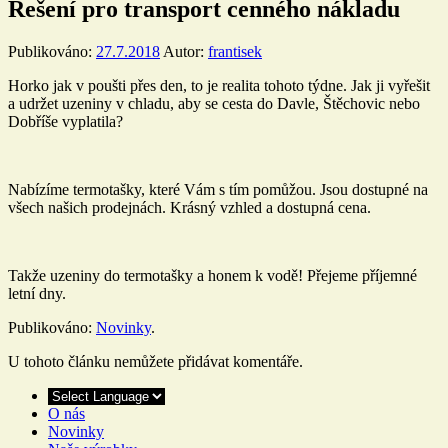
Řešení pro transport cenného nákladu
Publikováno:
27.7.2018
Autor:
frantisek
Horko jak v poušti přes den, to je realita tohoto týdne. Jak ji vyřešit
a udržet uzeniny v chladu, aby se cesta do Davle, Štěchovic nebo
Dobříše vyplatila?
Nabízíme termotašky, které Vám s tím pomůžou. Jsou dostupné na
všech našich prodejnách. Krásný vzhled a dostupná cena.
Takže uzeniny do termotašky a honem k vodě! Přejeme příjemné
letní dny.
Publikováno:
Novinky
.
U tohoto článku nemůžete přidávat komentáře.
O nás
Novinky