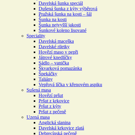
Davelská šunka speciál
Dušená šunka z kýty výběrová
Pražská šunka na kosti – šál
Šunka na kosti
Šunka nejvyšší jakosti
Šunkové koleno lisované
Speciality
Davelská maceška
Davelské riletky
Hovězí maso v pepři
Játrové knedlíčky
Sádlo – vanička
Škvarková pomazánka
Špekáčky
Taliány
Vepřová líčka v křenovém aspiku
Sušená masa
Hovězí pršut
Pršut z krkovice
Pršut z kýty
Pršut z pečeně
Uzená masa
Anglická slanina
Davelská krkovice zlatá
Debrecínská pečeně