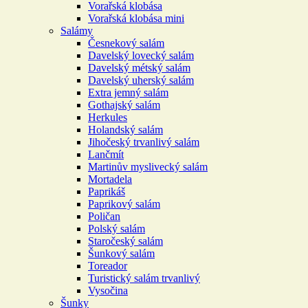
Vorařská klobása
Vorařská klobása mini
Salámy
Česnekový salám
Davelský lovecký salám
Davelský métský salám
Davelský uherský salám
Extra jemný salám
Gothajský salám
Herkules
Holandský salám
Jihočeský trvanlivý salám
Lančmít
Martinův myslivecký salám
Mortadela
Paprikáš
Paprikový salám
Poličan
Polský salám
Staročeský salám
Šunkový salám
Toreador
Turistický salám trvanlivý
Vysočina
Šunky