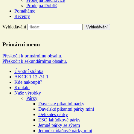
Prodejna Štěchovice
Prodejna Dobříš
Pomáháme
Recepty
Vyhledávání
Řeznictví a uzenářství U
Primární menu
DOLEJŠÍCH
Přeskočit k primárnímu obsahu.
Přeskočit k sekundárnímu obsahu.
Více než 100 let rodinné tradice
Úvodní stránka
AKCE 1.12.-31.1.
Kde nakoupit?
Kontakt
Naše výrobky
Párky
Davelské pikantní párky
Davelské pikantní párky mini
Delikates párky
ESO lahůdkové párky
Jemné párky se sýrem
Jemné snídaňové párky mini