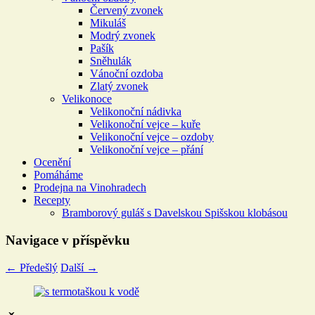
Červený zvonek
Mikuláš
Modrý zvonek
Pašík
Sněhulák
Vánoční ozdoba
Zlatý zvonek
Velikonoce
Velikonoční nádivka
Velikonoční vejce – kuře
Velikonoční vejce – ozdoby
Velikonoční vejce – přání
Ocenění
Pomáháme
Prodejna na Vinohradech
Recepty
Bramborový guláš s Davelskou Spišskou klobásou
Navigace v příspěvku
←
Předešlý
Další
→