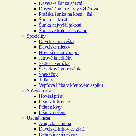
Davelská šunka speciál
Dušená šunka z kýty výběrová
Pražská šunka na kosti – šál
Šunka na kosti
Šunka nejvyšší jakosti
Šunkové koleno lisované
Speciality
Davelská maceška
Davelské riletky
Hovězí maso v pepři
Játrové knedlíčky
Sádlo – vanička
Škvarková pomazánka
Špekáčky
Taliány
Vepřová líčka v křenovém aspiku
Sušená masa
Hovězí pršut
Pršut z krkovice
Pršut z kýty
Pršut z pečeně
Uzená masa
Anglická slanina
Davelská krkovice zlatá
Debrecínská pečeně