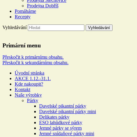
Prodejna Štěchovice
Prodejna Dobříš
Pomáháme
Recepty
Vyhledávání
Řeznictví a uzenářství U DOL
Primární menu
Více než 100 let rodinné tradice
Přeskočit k primárnímu obsahu.
Přeskočit k sekundárnímu obsahu.
Úvodní stránka
AKCE 1.12.-31.1.
Kde nakoupit?
Kontakt
Naše výrobky
Párky
Davelské pikantní párky
Davelské pikantní párky mini
Delikates párky
ESO lahůdkové párky
Jemné párky se sýrem
Jemné snídaňové párky mini