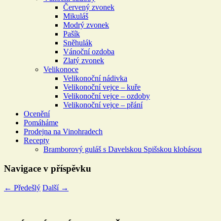
Červený zvonek
Mikuláš
Modrý zvonek
Pašík
Sněhulák
Vánoční ozdoba
Zlatý zvonek
Velikonoce
Velikonoční nádivka
Velikonoční vejce – kuře
Velikonoční vejce – ozdoby
Velikonoční vejce – přání
Ocenění
Pomáháme
Prodejna na Vinohradech
Recepty
Bramborový guláš s Davelskou Spišskou klobásou
Navigace v příspěvku
←
Předešlý
Další
→