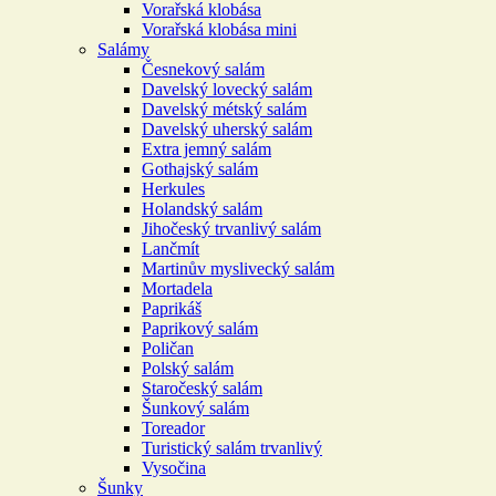
Vorařská klobása
Vorařská klobása mini
Salámy
Česnekový salám
Davelský lovecký salám
Davelský métský salám
Davelský uherský salám
Extra jemný salám
Gothajský salám
Herkules
Holandský salám
Jihočeský trvanlivý salám
Lančmít
Martinův myslivecký salám
Mortadela
Paprikáš
Paprikový salám
Poličan
Polský salám
Staročeský salám
Šunkový salám
Toreador
Turistický salám trvanlivý
Vysočina
Šunky