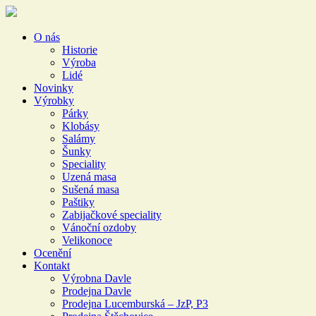
O nás
Historie
Výroba
Lidé
Novinky
Výrobky
Párky
Klobásy
Salámy
Šunky
Speciality
Uzená masa
Sušená masa
Paštiky
Zabijačkové speciality
Vánoční ozdoby
Velikonoce
Ocenění
Kontakt
Výrobna Davle
Prodejna Davle
Prodejna Lucemburská – JzP, P3