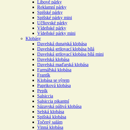
Libové párky
Reklamní párky
Spišské párky
Spišské párky mini
Učňovské párky
Vídeňské párky
Vídeňské párky mini
Klobásy
Davelská dunajská klobása
Davelská grilovací klobása bílá
Davelská grilovací klobása bílá mini
Davelská klobása
Davelská maďarská klobása
Farmářská klobása
Frantík
Klobása se sýrem
Papriková klobása
Pepík
Salsiccia
Salsiccia pikantní
Sázavská pálivá klobása
Selská klobása
Spišská klobása
Točený salám
Vinná klobása