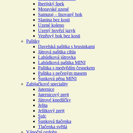
Iberijský špek
Moravské uzené
Samuraj – lisovaný bok
Slanina bez kosti
Uzené koleno
Uzený hovězí jazyk
Vepřový bok bez kosti
Paštiky
Davelská paštika s brusinkami
Játrová paštika cihla
Lahůdková játrovka
Lahůdková paštika MINI
Paštika s medvědím česnekem
Paštika s pečeným masem
Šunková pěna MINI
Zabijačkové speciality
Jaternice
Jaternicový prejt
Játrové knedlíčky
Jelita
Jelítkový prejt
Sulc
Šunková tlačenka
Tlačenka světlá
Vánoční ozdoby