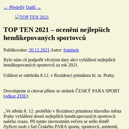
←
Předešlý
Další
→
TOP TEN 2021 – ocenění nejlepších
hendikepovaných sportovců
Publikováno:
20.12.2021
Autor:
frantisek
Bylo nám ctí podpořit věcnými dary akci vyhlášení nejlepších
hendikepovaných sportovců za rok 2021.
Událost se odehrála 8.12. v Rezidenci primátora hl. m. Prahy.
Dovolujeme si citovat přímo ze stránek ČESKÝ PARA SPORT
(
odkaz ZDE
):
,,Ve středu 8. 12. proběhlo v Rezidenci primátora hlavního města
Prahy vyhlášení deseti nejlepších handicapovaných sportovců
našeho svazu. Při tomto slavnostním večeru se sešlo téměř
čtyřicet osob z řad Českého PARA sportu, sportovců, asistentů,