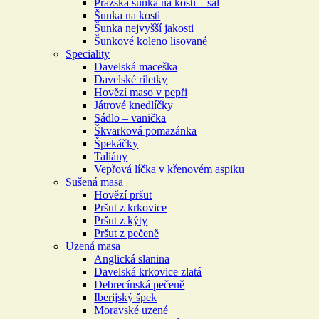
Pražská šunka na kosti – šál
Šunka na kosti
Šunka nejvyšší jakosti
Šunkové koleno lisované
Speciality
Davelská maceška
Davelské riletky
Hovězí maso v pepři
Játrové knedlíčky
Sádlo – vanička
Škvarková pomazánka
Špekáčky
Taliány
Vepřová líčka v křenovém aspiku
Sušená masa
Hovězí pršut
Pršut z krkovice
Pršut z kýty
Pršut z pečeně
Uzená masa
Anglická slanina
Davelská krkovice zlatá
Debrecínská pečeně
Iberijský špek
Moravské uzené