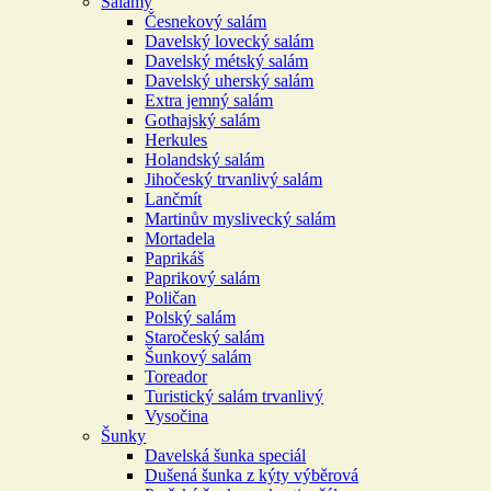
Salámy
Česnekový salám
Davelský lovecký salám
Davelský métský salám
Davelský uherský salám
Extra jemný salám
Gothajský salám
Herkules
Holandský salám
Jihočeský trvanlivý salám
Lančmít
Martinův myslivecký salám
Mortadela
Paprikáš
Paprikový salám
Poličan
Polský salám
Staročeský salám
Šunkový salám
Toreador
Turistický salám trvanlivý
Vysočina
Šunky
Davelská šunka speciál
Dušená šunka z kýty výběrová