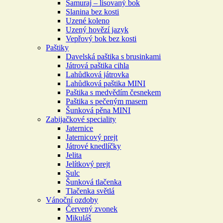
Samuraj – lisovaný bok
Slanina bez kosti
Uzené koleno
Uzený hovězí jazyk
Vepřový bok bez kosti
Paštiky
Davelská paštika s brusinkami
Játrová paštika cihla
Lahůdková játrovka
Lahůdková paštika MINI
Paštika s medvědím česnekem
Paštika s pečeným masem
Šunková pěna MINI
Zabijačkové speciality
Jaternice
Jaternicový prejt
Játrové knedlíčky
Jelita
Jelítkový prejt
Sulc
Šunková tlačenka
Tlačenka světlá
Vánoční ozdoby
Červený zvonek
Mikuláš