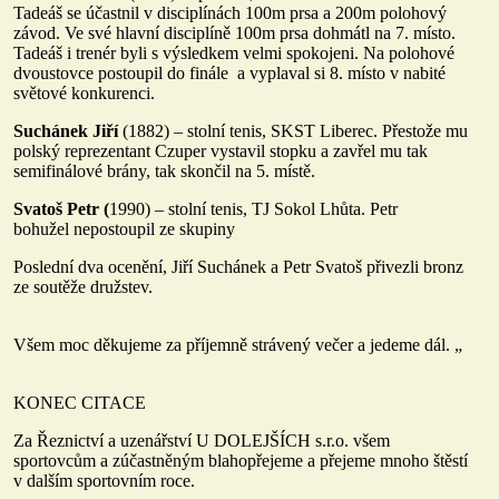
Tadeáš se účastnil v disciplínách 100m prsa a 200m polohový
závod. Ve své hlavní disciplíně 100m prsa dohmátl na 7. místo.
Tadeáš i trenér byli s výsledkem velmi spokojeni. Na polohové
dvoustovce postoupil do finále a vyplaval si 8. místo v nabité
světové konkurenci.
Suchánek Jiří
(1882) – stolní tenis, SKST Liberec. Přestože mu
polský reprezentant Czuper vystavil stopku a zavřel mu tak
semifinálové brány, tak skončil na 5. místě.
Svatoš Petr (
1990) – stolní tenis, TJ Sokol Lhůta. Petr
bohužel nepostoupil ze skupiny
Poslední dva ocenění, Jiří Suchánek a Petr Svatoš přivezli bronz
ze soutěže družstev.
Všem moc děkujeme za příjemně strávený večer a jedeme dál. „
KONEC CITACE
Za Řeznictví a uzenářství U DOLEJŠÍCH s.r.o. všem
sportovcům a zúčastněným blahopřejeme a přejeme mnoho štěstí
v dalším sportovním roce.