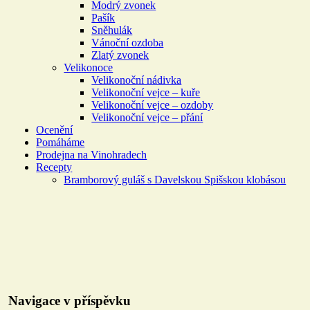
Modrý zvonek
Pašík
Sněhulák
Vánoční ozdoba
Zlatý zvonek
Velikonoce
Velikonoční nádivka
Velikonoční vejce – kuře
Velikonoční vejce – ozdoby
Velikonoční vejce – přání
Ocenění
Pomáháme
Prodejna na Vinohradech
Recepty
Bramborový guláš s Davelskou Spišskou klobásou
Navigace v příspěvku