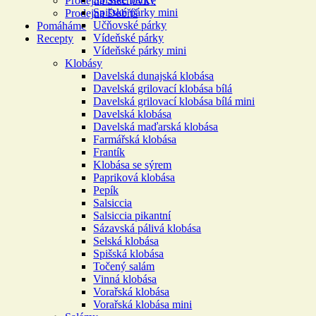
Prodejna Štěchovice
Spišské párky mini
Prodejna Dobříš
Učňovské párky
Pomáháme
Vídeňské párky
Recepty
Vídeňské párky mini
Klobásy
Davelská dunajská klobása
Davelská grilovací klobása bílá
Davelská grilovací klobása bílá mini
Davelská klobása
Davelská maďarská klobása
Farmářská klobása
Frantík
Klobása se sýrem
Papriková klobása
Pepík
Salsiccia
Salsiccia pikantní
Sázavská pálivá klobása
Selská klobása
Spišská klobása
Točený salám
Vinná klobása
Vorařská klobása
Vorařská klobása mini