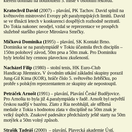
kterém dohmátl na hodnotném 5. místě v osobním rekordu.
Kratochvíl David
(2007) – plavání, PK Tachov. David splnil na
květnovém mistrovství Evropy pět paralympijských limitů. David
se ve třinácti letech v konkurenci dospělých rozhodně neztratil.
Do Tokia nakonec neodjel, vzdal se reprezentace ve prospěch
služebně staršího plavce Miroslava Smrčky.
Míčková Dominika (1
995) – plavání, SK Kontakt Brno.
Dominika se na paralympiádě v Tokiu účastnila třech disciplín –
150m polohový závod, 50m prsa a 50m znak. Pro Dominiku
byly letošní hry cennou plaveckou zkušeností.
Nacházel Filip
(1980) – stolní tenis, HK Euro-Club
Handicap Jilemnice
.
V úvodním utkání základní skupiny porazil
Jung-Gil Kima (KOR), hráče číslo 5. světového žebříčku, po
prohře s polským reprezentantem ze skupiny ale nepostoupil.
Petráček Arnošt (
1991) – plavání, Plavání České Budějovice.
Pro Arnošta to byla již 4.paralympiáda v řadě. Arnošt byl největší
českou nadějí v bazénu. Zlato z Ria neobhájil, ale stříbrná
medaile z Tokia s hodnotou zlata v disciplíně na 50m znak je
velký úspěch. Znakové padesátce předcházely ještě starty na 50m
motýlek a 50m volný způsob.
Strašík Tadeáš
(2000) – plavání, Plavecká akademie Ústí.