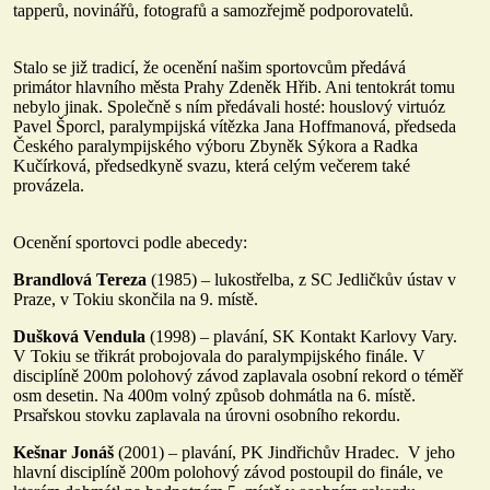
tapperů, novinářů, fotografů a samozřejmě podporovatelů.
Stalo se již tradicí, že ocenění našim sportovcům předává
primátor hlavního města Prahy Zdeněk Hřib. Ani tentokrát tomu
nebylo jinak. Společně s ním předávali hosté: houslový virtuóz
Pavel Šporcl, paralympijská vítězka Jana Hoffmanová, předseda
Českého paralympijského výboru Zbyněk Sýkora a Radka
Kučírková, předsedkyně svazu, která celým večerem také
provázela.
Ocenění sportovci podle abecedy:
Brandlová Tereza
(1985) – lukostřelba, z SC Jedličkův ústav v
Praze, v Tokiu skončila na 9. místě.
Dušková Vendula
(1998) – plavání, SK Kontakt Karlovy Vary.
V Tokiu se třikrát probojovala do paralympijského finále. V
disciplíně 200m polohový závod zaplavala osobní rekord o téměř
osm desetin. Na 400m volný způsob dohmátla na 6. místě.
Prsařskou stovku zaplavala na úrovni osobního rekordu.
Kešnar Jonáš
(2001) – plavání, PK Jindřichův Hradec. V jeho
hlavní disciplíně 200m polohový závod postoupil do finále, ve