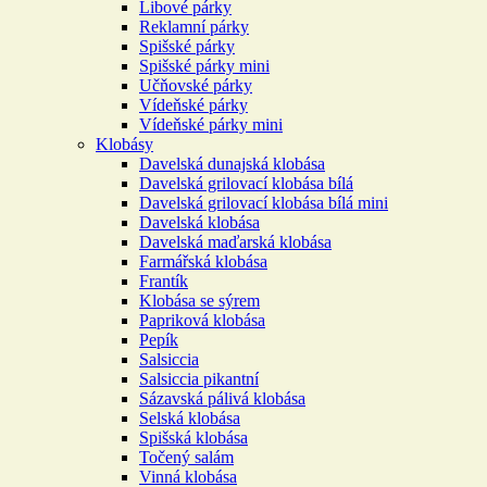
Libové párky
Reklamní párky
Spišské párky
Spišské párky mini
Učňovské párky
Vídeňské párky
Vídeňské párky mini
Klobásy
Davelská dunajská klobása
Davelská grilovací klobása bílá
Davelská grilovací klobása bílá mini
Davelská klobása
Davelská maďarská klobása
Farmářská klobása
Frantík
Klobása se sýrem
Papriková klobása
Pepík
Salsiccia
Salsiccia pikantní
Sázavská pálivá klobása
Selská klobása
Spišská klobása
Točený salám
Vinná klobása