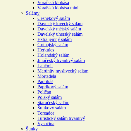
Vorařská klobása
Vorařská klobása mini
Salámy
Česnekový salám
Davelský lovecký salám
Davelský métský salám
Davelský uherský salám
Extra jemný salám
Gothajský salám
Herkules
Holandský salám
Jihočeský trvanlivý salám
Lančmít
Martinův myslivecký salám
Mortadela
Paprikáš
Paprikový salám
Poličan
Polský salám
Staročeský salám
Šunkový salám
Toreador
Turistický salám trvanlivý
Vysočina
Šunky