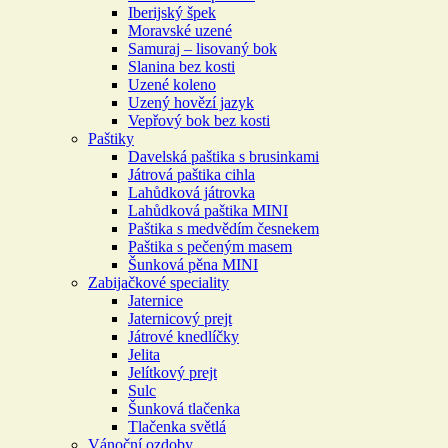
Iberijský špek
Moravské uzené
Samuraj – lisovaný bok
Slanina bez kosti
Uzené koleno
Uzený hovězí jazyk
Vepřový bok bez kosti
Paštiky
Davelská paštika s brusinkami
Játrová paštika cihla
Lahůdková játrovka
Lahůdková paštika MINI
Paštika s medvědím česnekem
Paštika s pečeným masem
Šunková pěna MINI
Zabijačkové speciality
Jaternice
Jaternicový prejt
Játrové knedlíčky
Jelita
Jelítkový prejt
Sulc
Šunková tlačenka
Tlačenka světlá
Vánoční ozdoby