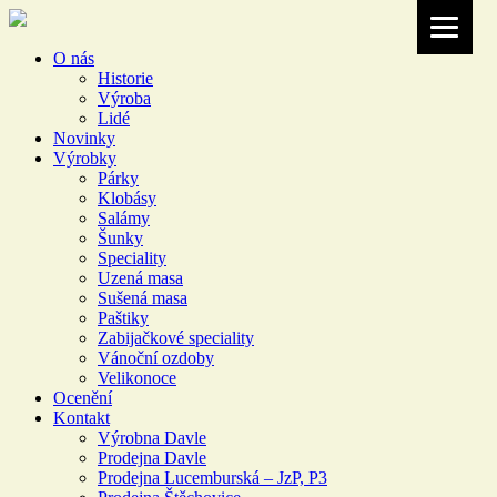
O nás
Historie
Výroba
Lidé
Novinky
Výrobky
Párky
Klobásy
Salámy
Šunky
Speciality
Uzená masa
Sušená masa
Paštiky
Zabijačkové speciality
Vánoční ozdoby
Velikonoce
Ocenění
Kontakt
Výrobna Davle
Prodejna Davle
Prodejna Lucemburská – JzP, P3