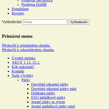
Prodejna Štěchovice
Prodejna Dobříš
Pomáháme
Recepty
Vyhledávání
Řeznictví a uzenářství U
Primární menu
DOLEJŠÍCH
Přeskočit k primárnímu obsahu.
Přeskočit k sekundárnímu obsahu.
Více než 100 let rodinné tradice
Úvodní stránka
AKCE 1.12.-31.1.
Kde nakoupit?
Kontakt
Naše výrobky
Párky
Davelské pikantní párky
Davelské pikantní párky mini
Delikates párky
ESO lahůdkové párky
Jemné párky se sýrem
Jemné snídaňové párky mini