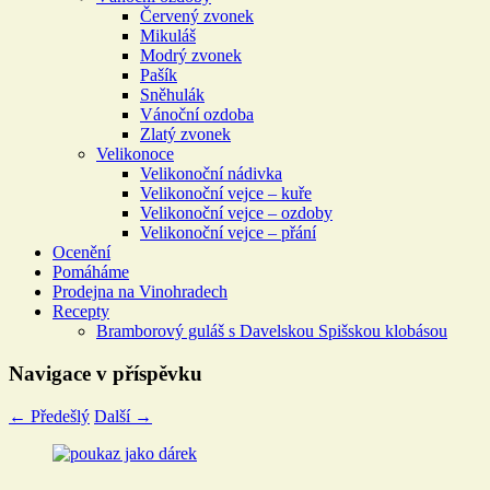
Červený zvonek
Mikuláš
Modrý zvonek
Pašík
Sněhulák
Vánoční ozdoba
Zlatý zvonek
Velikonoce
Velikonoční nádivka
Velikonoční vejce – kuře
Velikonoční vejce – ozdoby
Velikonoční vejce – přání
Ocenění
Pomáháme
Prodejna na Vinohradech
Recepty
Bramborový guláš s Davelskou Spišskou klobásou
Navigace v příspěvku
←
Předešlý
Další
→