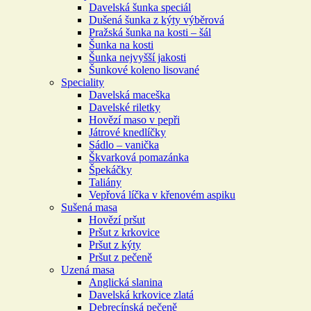
Davelská šunka speciál
Dušená šunka z kýty výběrová
Pražská šunka na kosti – šál
Šunka na kosti
Šunka nejvyšší jakosti
Šunkové koleno lisované
Speciality
Davelská maceška
Davelské riletky
Hovězí maso v pepři
Játrové knedlíčky
Sádlo – vanička
Škvarková pomazánka
Špekáčky
Taliány
Vepřová líčka v křenovém aspiku
Sušená masa
Hovězí pršut
Pršut z krkovice
Pršut z kýty
Pršut z pečeně
Uzená masa
Anglická slanina
Davelská krkovice zlatá
Debrecínská pečeně