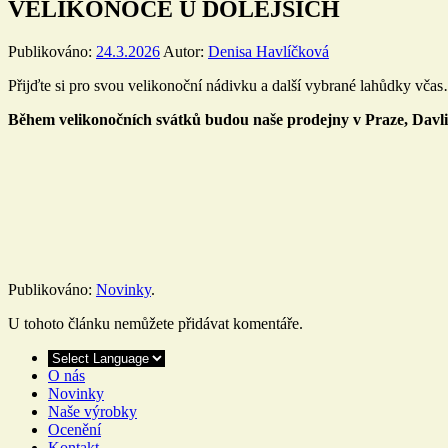
VELIKONOCE U DOLEJŠÍCH
Publikováno:
24.3.2026
Autor:
Denisa Havlíčková
Přijďte si pro svou velikonoční nádivku a další vybrané lahůdky vča
Během velikonočních svátků budou naše prodejny v Praze, Davli,
Publikováno:
Novinky
.
U tohoto článku nemůžete přidávat komentáře.
O nás
Novinky
Naše výrobky
Ocenění
Kontakt