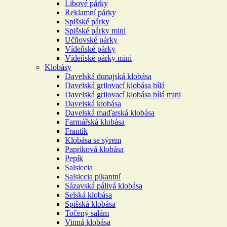
Libové párky
Reklamní párky
Spišské párky
Spišské párky mini
Učňovské párky
Vídeňské párky
Vídeňské párky mini
Klobásy
Davelská dunajská klobása
Davelská grilovací klobása bílá
Davelská grilovací klobása bílá mini
Davelská klobása
Davelská maďarská klobása
Farmářská klobása
Frantík
Klobása se sýrem
Papriková klobása
Pepík
Salsiccia
Salsiccia pikantní
Sázavská pálivá klobása
Selská klobása
Spišská klobása
Točený salám
Vinná klobása