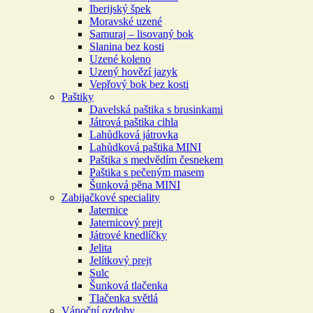
Iberijský špek
Moravské uzené
Samuraj – lisovaný bok
Slanina bez kosti
Uzené koleno
Uzený hovězí jazyk
Vepřový bok bez kosti
Paštiky
Davelská paštika s brusinkami
Játrová paštika cihla
Lahůdková játrovka
Lahůdková paštika MINI
Paštika s medvědím česnekem
Paštika s pečeným masem
Šunková pěna MINI
Zabijačkové speciality
Jaternice
Jaternicový prejt
Játrové knedlíčky
Jelita
Jelítkový prejt
Sulc
Šunková tlačenka
Tlačenka světlá
Vánoční ozdoby