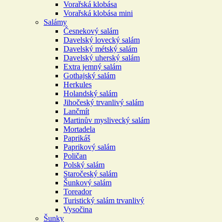
Vorařská klobása
Vorařská klobása mini
Salámy
Česnekový salám
Davelský lovecký salám
Davelský métský salám
Davelský uherský salám
Extra jemný salám
Gothajský salám
Herkules
Holandský salám
Jihočeský trvanlivý salám
Lančmít
Martinův myslivecký salám
Mortadela
Paprikáš
Paprikový salám
Poličan
Polský salám
Staročeský salám
Šunkový salám
Toreador
Turistický salám trvanlivý
Vysočina
Šunky