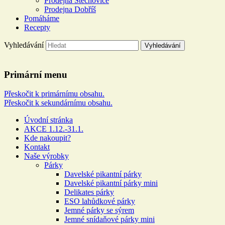
Prodejna Štěchovice
Prodejna Dobříš
Pomáháme
Recepty
Vyhledávání
Řeznictví a uzenářství U DOL
Primární menu
Více než 100 let rodinné tradice
Přeskočit k primárnímu obsahu.
Přeskočit k sekundárnímu obsahu.
Úvodní stránka
AKCE 1.12.-31.1.
Kde nakoupit?
Kontakt
Naše výrobky
Párky
Davelské pikantní párky
Davelské pikantní párky mini
Delikates párky
ESO lahůdkové párky
Jemné párky se sýrem
Jemné snídaňové párky mini