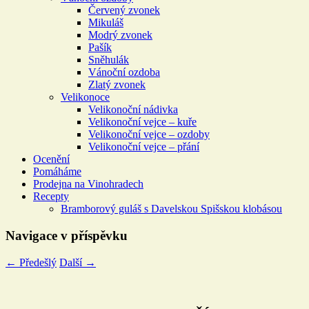
Červený zvonek
Mikuláš
Modrý zvonek
Pašík
Sněhulák
Vánoční ozdoba
Zlatý zvonek
Velikonoce
Velikonoční nádivka
Velikonoční vejce – kuře
Velikonoční vejce – ozdoby
Velikonoční vejce – přání
Ocenění
Pomáháme
Prodejna na Vinohradech
Recepty
Bramborový guláš s Davelskou Spišskou klobásou
Navigace v příspěvku
←
Předešlý
Další
→