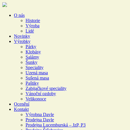
O nás
Historie
Výroba
Lidé
Novinky
Výrobky
Párky
Klobásy
Salámy
Šunky
Speciality
Uzená masa
Sušená masa
Paštiky
Zabijačkové speciality
Vánoční ozdoby
Velikonoce
Ocenění
Kontakt
Výrobna Davle
Prodejna Davle
Prodejna Lucemburská – JzP, P3