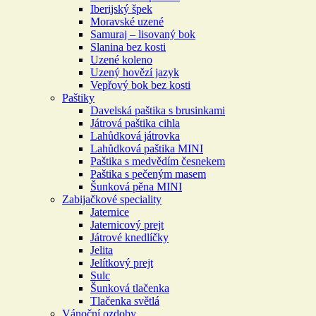
Iberijský špek
Moravské uzené
Samuraj – lisovaný bok
Slanina bez kosti
Uzené koleno
Uzený hovězí jazyk
Vepřový bok bez kosti
Paštiky
Davelská paštika s brusinkami
Játrová paštika cihla
Lahůdková játrovka
Lahůdková paštika MINI
Paštika s medvědím česnekem
Paštika s pečeným masem
Šunková pěna MINI
Zabijačkové speciality
Jaternice
Jaternicový prejt
Játrové knedlíčky
Jelita
Jelítkový prejt
Sulc
Šunková tlačenka
Tlačenka světlá
Vánoční ozdoby