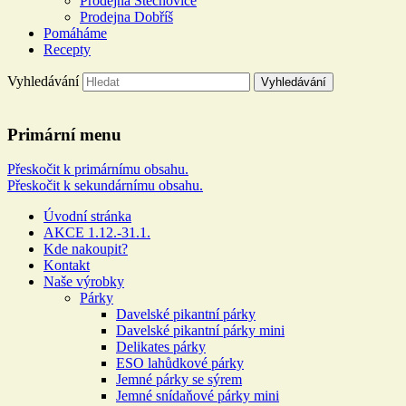
Prodejna Štěchovice
Prodejna Dobříš
Pomáháme
Recepty
Vyhledávání
Řeznictví a uzenářství U
Primární menu
DOLEJŠÍCH
Přeskočit k primárnímu obsahu.
Přeskočit k sekundárnímu obsahu.
Více než 100 let rodinné tradice
Úvodní stránka
AKCE 1.12.-31.1.
Kde nakoupit?
Kontakt
Naše výrobky
Párky
Davelské pikantní párky
Davelské pikantní párky mini
Delikates párky
ESO lahůdkové párky
Jemné párky se sýrem
Jemné snídaňové párky mini