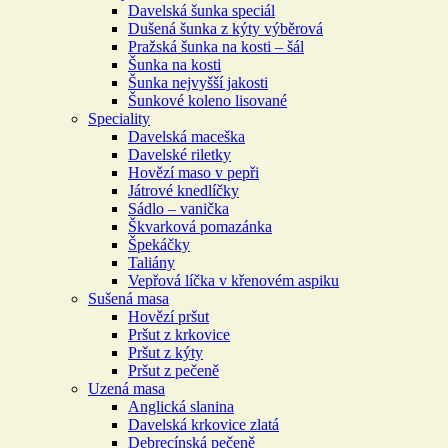
Davelská šunka speciál
Dušená šunka z kýty výběrová
Pražská šunka na kosti – šál
Šunka na kosti
Šunka nejvyšší jakosti
Šunkové koleno lisované
Speciality
Davelská maceška
Davelské riletky
Hovězí maso v pepři
Játrové knedlíčky
Sádlo – vanička
Škvarková pomazánka
Špekáčky
Taliány
Vepřová líčka v křenovém aspiku
Sušená masa
Hovězí pršut
Pršut z krkovice
Pršut z kýty
Pršut z pečeně
Uzená masa
Anglická slanina
Davelská krkovice zlatá
Debrecínská pečeně