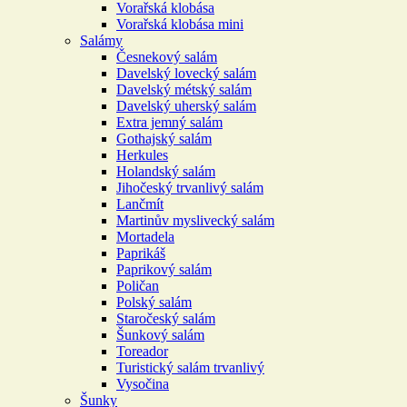
Vorařská klobása
Vorařská klobása mini
Salámy
Česnekový salám
Davelský lovecký salám
Davelský métský salám
Davelský uherský salám
Extra jemný salám
Gothajský salám
Herkules
Holandský salám
Jihočeský trvanlivý salám
Lančmít
Martinův myslivecký salám
Mortadela
Paprikáš
Paprikový salám
Poličan
Polský salám
Staročeský salám
Šunkový salám
Toreador
Turistický salám trvanlivý
Vysočina
Šunky