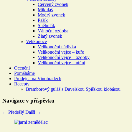
Červený zvonek
Mikuláš
Modrý zvonek
Pašík
Sněhulák
Vánoční ozdoba
Zlatý zvonek
Velikonoce
Velikonoční nádivka
Velikonoční vejce – kuře
Velikonoční vejce – ozdoby
Velikonoční vejce – přání
Ocenění
Pomáháme
Prodejna na Vinohradech
Recepty
Bramborový guláš s Davelskou Spišskou klobásou
Navigace v příspěvku
←
Předešlý
Další
→