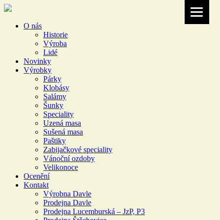
O nás
Historie
Výroba
Lidé
Novinky
Výrobky
Párky
Klobásy
Salámy
Šunky
Speciality
Uzená masa
Sušená masa
Paštiky
Zabijačkové speciality
Vánoční ozdoby
Velikonoce
Ocenění
Kontakt
Výrobna Davle
Prodejna Davle
Prodejna Lucemburská – JzP, P3