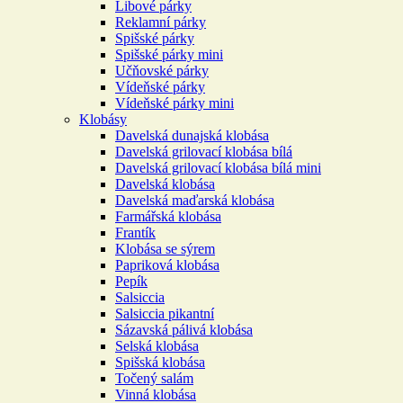
Libové párky
Reklamní párky
Spišské párky
Spišské párky mini
Učňovské párky
Vídeňské párky
Vídeňské párky mini
Klobásy
Davelská dunajská klobása
Davelská grilovací klobása bílá
Davelská grilovací klobása bílá mini
Davelská klobása
Davelská maďarská klobása
Farmářská klobása
Frantík
Klobása se sýrem
Papriková klobása
Pepík
Salsiccia
Salsiccia pikantní
Sázavská pálivá klobása
Selská klobása
Spišská klobása
Točený salám
Vinná klobása