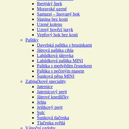
Iberijský špek
Moravské uzené
Samuraj – lisovaný bok
Slanina bez kosti
Uzené koleno
Uzený hovězí jazyk
Vepřový bok bez kosti
Paštiky
Davelská paštika s brusinkami
Játrová paštika cihla
Lahůdková játrovka
Lahůdková paštika MINI
Paštika s medvědím česnekem
Paštika s pečeným masem
Šunková pěna MINI
Zabijačkové speciality
Jaternice
Jaternicový prejt
Játrové knedlíčky
Jelita
Jelítkový prejt
Sulc
Šunková tlačenka
Tlačenka světlá
Vánoční ozdoby