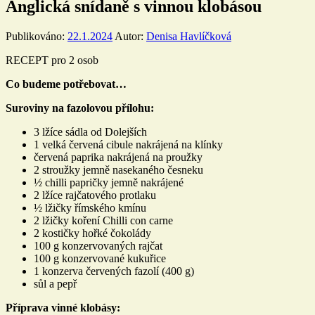
Anglická snídaně s vinnou klobásou
Publikováno:
22.1.2024
Autor:
Denisa Havlíčková
RECEPT pro 2 osob
Co budeme potřebovat…
Suroviny na fazolovou přílohu:
3 lžíce sádla od Dolejších
1 velká červená cibule nakrájená na klínky
červená paprika nakrájená na proužky
2 stroužky jemně nasekaného česneku
½ chilli papričky jemně nakrájené
2 lžíce rajčatového protlaku
½ lžičky římského kmínu
2 lžičky koření Chilli con carne
2 kostičky hořké čokolády
100 g konzervovaných rajčat
100 g konzervované kukuřice
1 konzerva červených fazolí (400 g)
sůl a pepř
Příprava vinné klobásy: