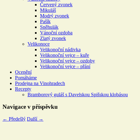
Červený zvonek
Mikuláš
Modrý zvonek
Pašík
Sněhulák
Vánoční ozdoba
Zlatý zvonek
Velikonoce
Velikonoční nádivka
Velikonoční vejce – kuře
Velikonoční vejce – ozdoby
Velikonoční vejce – přání
Ocenění
Pomáháme
Prodejna na Vinohradech
Recepty
Bramborový guláš s Davelskou Spišskou klobásou
Navigace v příspěvku
←
Předešlý
Další
→