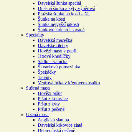
Davelská šunka speciál
Dušená šunka z kýty výběrová
Pražská šunka na kosti – šál
Šunka na kosti
Šunka nejvyšší jakosti
Šunkové koleno lisované
Speciality
Davelská maceška
Davelské riletky
Hovězí maso v pepři
Játrové knedlíčky
Sádlo – vanička
Škvarková pomazánka
Špekáčky
Taliány
Vepřová líčka v křenovém aspiku
Sušená masa
Hovězí pršut
Pršut z krkovice
Pršut z kýty
Pršut z pečeně
Uzená masa
Anglická slanina
Davelská krkovice zlatá
Debrecínská pečeně