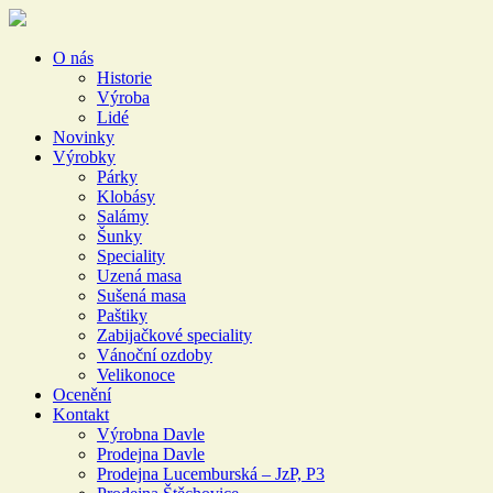
O nás
Historie
Výroba
Lidé
Novinky
Výrobky
Párky
Klobásy
Salámy
Šunky
Speciality
Uzená masa
Sušená masa
Paštiky
Zabijačkové speciality
Vánoční ozdoby
Velikonoce
Ocenění
Kontakt
Výrobna Davle
Prodejna Davle
Prodejna Lucemburská – JzP, P3