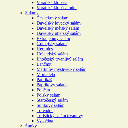
Vorařská klobása
Vorařská klobása mini
Salámy
Česnekový salám
Davelský lovecký salám
Davelský métský salám
Davelský uherský salám
Extra jemný salám
Gothajský salám
Herkules
Holandský salám
Jihočeský trvanlivý salám
Lančmít
Martinův myslivecký salám
Mortadela
Paprikáš
Paprikový salám
Poličan
Polský salám
Staročeský salám
Šunkový salám
Toreador
Turistický salám trvanlivý
Vysočina
Šunky