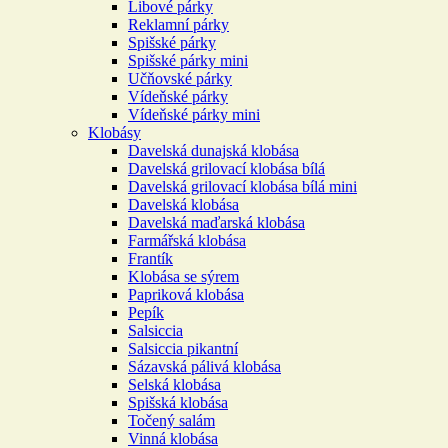
Libové párky
Reklamní párky
Spišské párky
Spišské párky mini
Učňovské párky
Vídeňské párky
Vídeňské párky mini
Klobásy
Davelská dunajská klobása
Davelská grilovací klobása bílá
Davelská grilovací klobása bílá mini
Davelská klobása
Davelská maďarská klobása
Farmářská klobása
Frantík
Klobása se sýrem
Papriková klobása
Pepík
Salsiccia
Salsiccia pikantní
Sázavská pálivá klobása
Selská klobása
Spišská klobása
Točený salám
Vinná klobása