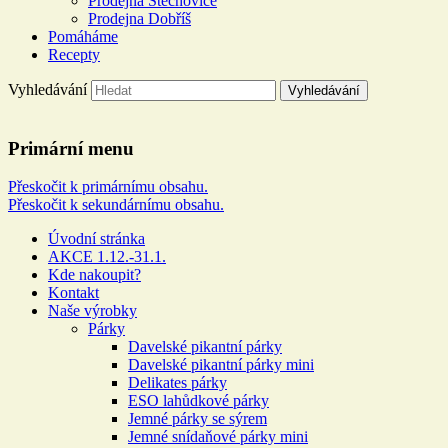
Prodejna Štěchovice
Prodejna Dobříš
Pomáháme
Recepty
Vyhledávání
Řeznictví a uzenářství U DOL
Primární menu
Více než 100 let rodinné tradice
Přeskočit k primárnímu obsahu.
Přeskočit k sekundárnímu obsahu.
Úvodní stránka
AKCE 1.12.-31.1.
Kde nakoupit?
Kontakt
Naše výrobky
Párky
Davelské pikantní párky
Davelské pikantní párky mini
Delikates párky
ESO lahůdkové párky
Jemné párky se sýrem
Jemné snídaňové párky mini