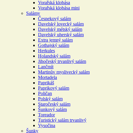
Vorařská klobása
Vorařská klobása mini
Salámy
Česnekový salám
Davelský lovecký salám
Davelský métský salám
Davelský uherský salám
Extra jemný salám
Gothajský salám
Herkules
Holandský salám
Jihočeský trvanlivý salám
Lančmít
Martinův myslivecký salám
Mortadela
Paprikáš
Paprikový salám
Poličan
Polský salám
Staročeský salám
Šunkový salám
Toreador
Turistický salám trvanlivý
Vysočina
Šunky