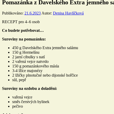
Pomazánka z Davelského Extra jemného 
Publikováno:
21.6.2023
Autor:
Denisa Havlíčková
RECEPT pro 4–6 osob
Co budete potřebovat…
Suroviny na pomazánku:
450 g Davelského Extra jemného salámu
150 g Hermelínu
2 jarní cibulky s natí
2 vařená vejce natvrdo
150 g pomazánkového másla
3-4 lžíce majonézy
2 lžičky plnotučné nebo dijonské hořčice
sůl, pepř
Suroviny na ozdobu a doladění:
vařená vejce
směs čerstvých bylinek
pečivo