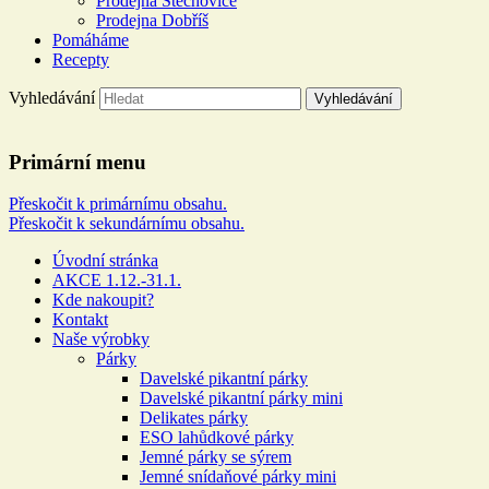
Prodejna Štěchovice
Prodejna Dobříš
Pomáháme
Recepty
Vyhledávání
Řeznictví a uzenářství U DOL
Primární menu
Více než 100 let rodinné tradice
Přeskočit k primárnímu obsahu.
Přeskočit k sekundárnímu obsahu.
Úvodní stránka
AKCE 1.12.-31.1.
Kde nakoupit?
Kontakt
Naše výrobky
Párky
Davelské pikantní párky
Davelské pikantní párky mini
Delikates párky
ESO lahůdkové párky
Jemné párky se sýrem
Jemné snídaňové párky mini