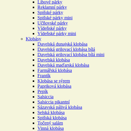
Libové párky
Reklamní párky
Spišské párky
Spišské párky mini
Učňovské párky
Vídeňské párky
Vídeňské párky mini
Klobásy
Davelská dunajská klobása
Davelská grilovací klobása bílá
Davelská grilovací klobása bílá mini
Davelská klobása
Davelská maďarská klobása
Farmářská klobása
Frantík
Klobása se sýrem
Papriková klobása
Pepík
Salsiccia
Salsiccia pikantní
Sázavská pálivá klobása
Selská klobása
Spišská klobása
Točený salám
Vinná klobása