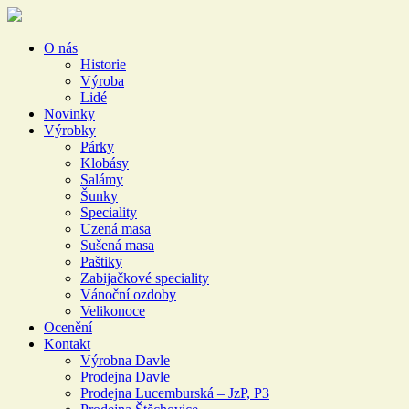
O nás
Historie
Výroba
Lidé
Novinky
Výrobky
Párky
Klobásy
Salámy
Šunky
Speciality
Uzená masa
Sušená masa
Paštiky
Zabijačkové speciality
Vánoční ozdoby
Velikonoce
Ocenění
Kontakt
Výrobna Davle
Prodejna Davle
Prodejna Lucemburská – JzP, P3