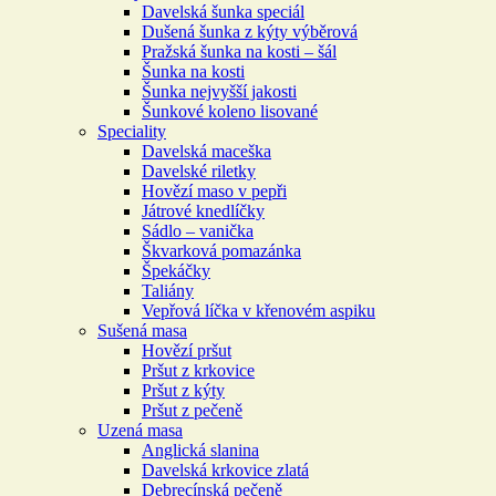
Davelská šunka speciál
Dušená šunka z kýty výběrová
Pražská šunka na kosti – šál
Šunka na kosti
Šunka nejvyšší jakosti
Šunkové koleno lisované
Speciality
Davelská maceška
Davelské riletky
Hovězí maso v pepři
Játrové knedlíčky
Sádlo – vanička
Škvarková pomazánka
Špekáčky
Taliány
Vepřová líčka v křenovém aspiku
Sušená masa
Hovězí pršut
Pršut z krkovice
Pršut z kýty
Pršut z pečeně
Uzená masa
Anglická slanina
Davelská krkovice zlatá
Debrecínská pečeně