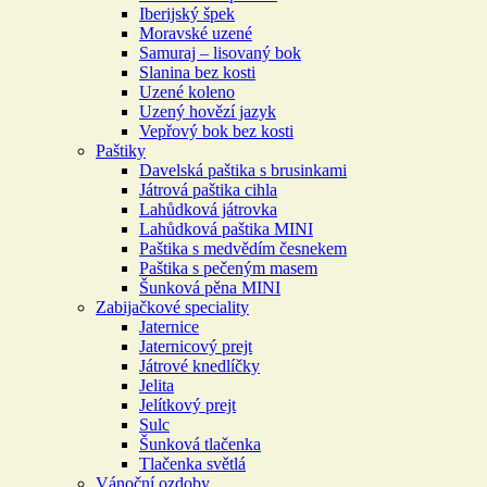
Iberijský špek
Moravské uzené
Samuraj – lisovaný bok
Slanina bez kosti
Uzené koleno
Uzený hovězí jazyk
Vepřový bok bez kosti
Paštiky
Davelská paštika s brusinkami
Játrová paštika cihla
Lahůdková játrovka
Lahůdková paštika MINI
Paštika s medvědím česnekem
Paštika s pečeným masem
Šunková pěna MINI
Zabijačkové speciality
Jaternice
Jaternicový prejt
Játrové knedlíčky
Jelita
Jelítkový prejt
Sulc
Šunková tlačenka
Tlačenka světlá
Vánoční ozdoby