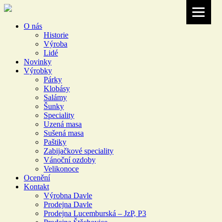
O nás
Historie
Výroba
Lidé
Novinky
Výrobky
Párky
Klobásy
Salámy
Šunky
Speciality
Uzená masa
Sušená masa
Paštiky
Zabijačkové speciality
Vánoční ozdoby
Velikonoce
Ocenění
Kontakt
Výrobna Davle
Prodejna Davle
Prodejna Lucemburská – JzP, P3