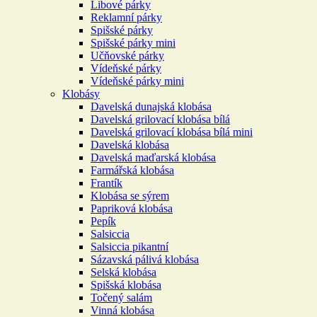
Libové párky
Reklamní párky
Spišské párky
Spišské párky mini
Učňovské párky
Vídeňské párky
Vídeňské párky mini
Klobásy
Davelská dunajská klobása
Davelská grilovací klobása bílá
Davelská grilovací klobása bílá mini
Davelská klobása
Davelská maďarská klobása
Farmářská klobása
Frantík
Klobása se sýrem
Papriková klobása
Pepík
Salsiccia
Salsiccia pikantní
Sázavská pálivá klobása
Selská klobása
Spišská klobása
Točený salám
Vinná klobása