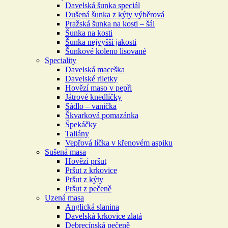
Davelská šunka speciál
Dušená šunka z kýty výběrová
Pražská šunka na kosti – šál
Šunka na kosti
Šunka nejvyšší jakosti
Šunkové koleno lisované
Speciality
Davelská maceška
Davelské riletky
Hovězí maso v pepři
Játrové knedlíčky
Sádlo – vanička
Škvarková pomazánka
Špekáčky
Taliány
Vepřová líčka v křenovém aspiku
Sušená masa
Hovězí pršut
Pršut z krkovice
Pršut z kýty
Pršut z pečeně
Uzená masa
Anglická slanina
Davelská krkovice zlatá
Debrecínská pečeně