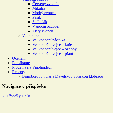
Červený zvonek
Mikuláš
Modrý zvonek
Pašík
Sněhulák
Vánoční ozdoba
Zlatý zvonek
Velikonoce
Velikonoční nádivka
Velikonoční vejce – kuře
Velikonoční vejce – ozdoby
Velikonoční vejce – přání
Ocenění
Pomáháme
Prodejna na Vinohradech
Recepty
Bramborový guláš s Davelskou Spišskou klobásou
Navigace v příspěvku
←
Předešlý
Další
→