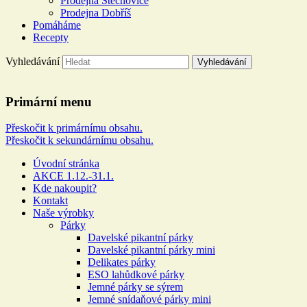
Prodejna Štěchovice
Prodejna Dobříš
Pomáháme
Recepty
Vyhledávání
Řeznictví a uzenářství U
Primární menu
DOLEJŠÍCH
Přeskočit k primárnímu obsahu.
Přeskočit k sekundárnímu obsahu.
Více než 100 let rodinné tradice
Úvodní stránka
AKCE 1.12.-31.1.
Kde nakoupit?
Kontakt
Naše výrobky
Párky
Davelské pikantní párky
Davelské pikantní párky mini
Delikates párky
ESO lahůdkové párky
Jemné párky se sýrem
Jemné snídaňové párky mini