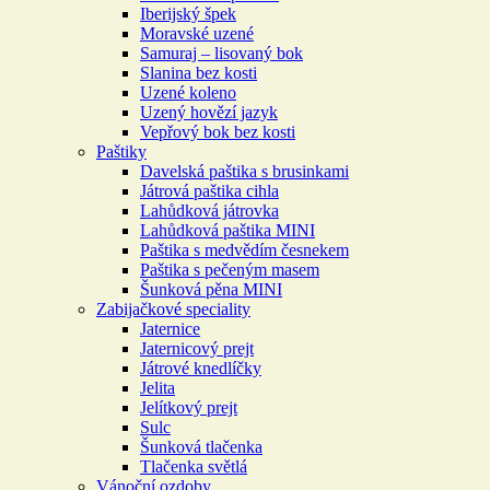
Iberijský špek
Moravské uzené
Samuraj – lisovaný bok
Slanina bez kosti
Uzené koleno
Uzený hovězí jazyk
Vepřový bok bez kosti
Paštiky
Davelská paštika s brusinkami
Játrová paštika cihla
Lahůdková játrovka
Lahůdková paštika MINI
Paštika s medvědím česnekem
Paštika s pečeným masem
Šunková pěna MINI
Zabijačkové speciality
Jaternice
Jaternicový prejt
Játrové knedlíčky
Jelita
Jelítkový prejt
Sulc
Šunková tlačenka
Tlačenka světlá
Vánoční ozdoby