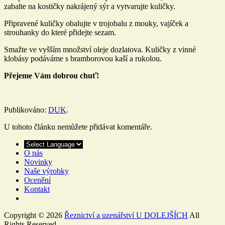
zabalte na kostičky nakrájený sýr a vytvarujte kuličky.
Připravené kuličky obalujte v trojobalu z mouky, vajíček a
strouhanky do které přidejte sezam.
Smažte ve vyšším množství oleje dozlatova. Kuličky z vinné
klobásy podáváme s bramborovou kaší a rukolou.
Přejeme Vám dobrou chuť!
Publikováno:
DUK
.
U tohoto článku nemůžete přidávat komentáře.
O nás
Novinky
Naše výrobky
Ocenění
Kontakt
Copyright © 2026
Řeznictví a uzenářství U DOLEJŠÍCH
All
Rights Reserved.