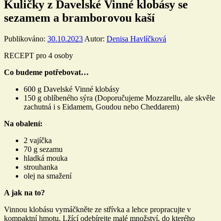
Kuličky z Davelské Vinné klobásy se
sezamem a bramborovou kaší
Publikováno:
30.10.2023
Autor:
Denisa Havlíčková
RECEPT pro 4 osoby
Co budeme potřebovat…
600 g Davelské Vinné klobásy
150 g oblíbeného sýra (Doporučujeme Mozzarellu, ale skvěle
zachutná i s Eidamem, Goudou nebo Cheddarem)
Na obalení:
2 vajíčka
70 g sezamu
hladká mouka
strouhanka
olej na smažení
A jak na to?
Vinnou klobásu vymáčkněte ze střívka a lehce propracujte v
kompaktní hmotu. Lžící odebírejte malé množství, do kterého