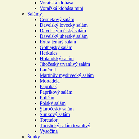
Vorařská klobása
Vorařská klobása mini
Salámy
Česnekový salám
Davelský lovecký salám
Davelský métský salám
Davelský uherský salám
Extra jemný salám
Gothajský salám
Herkules
Holandský salám
Jihočeský trvanlivý salám
Lančmít
Martinův myslivecký salám
Mortadela
Paprikáš
Paprikový salám
Poličan
Polský salám
Staročeský salám
Šunkový salám
Toreador
Turistický salám trvanlivý
Vysočina
Šunky