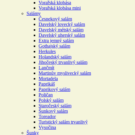
Vorařská klobása
Vorařská klobása mini
Salámy
Česnekový salám
Davelský lovecký salám
Davelský métský salám
Davelský uherský salám
Extra jemný salám
Gothajský salám
Herkules
Holandský salám
Jihočeský trvanlivý salám
Lančmít
Martinův myslivecký salám
Mortadela
Paprikáš
Paprikový salám
Poličan
Polský salám
Staročeský salám
Šunkový salám
Toreador
Turistický salám trvanlivý
Vysočina
Šunky