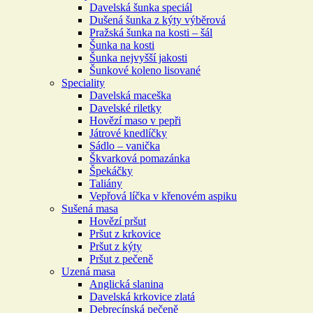
Davelská šunka speciál
Dušená šunka z kýty výběrová
Pražská šunka na kosti – šál
Šunka na kosti
Šunka nejvyšší jakosti
Šunkové koleno lisované
Speciality
Davelská maceška
Davelské riletky
Hovězí maso v pepři
Játrové knedlíčky
Sádlo – vanička
Škvarková pomazánka
Špekáčky
Taliány
Vepřová líčka v křenovém aspiku
Sušená masa
Hovězí pršut
Pršut z krkovice
Pršut z kýty
Pršut z pečeně
Uzená masa
Anglická slanina
Davelská krkovice zlatá
Debrecínská pečeně