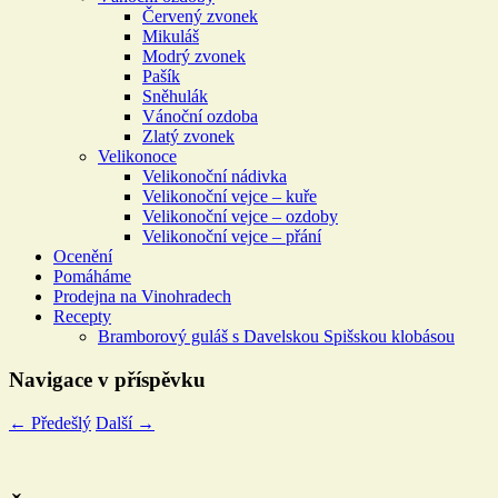
Červený zvonek
Mikuláš
Modrý zvonek
Pašík
Sněhulák
Vánoční ozdoba
Zlatý zvonek
Velikonoce
Velikonoční nádivka
Velikonoční vejce – kuře
Velikonoční vejce – ozdoby
Velikonoční vejce – přání
Ocenění
Pomáháme
Prodejna na Vinohradech
Recepty
Bramborový guláš s Davelskou Spišskou klobásou
Navigace v příspěvku
←
Předešlý
Další
→