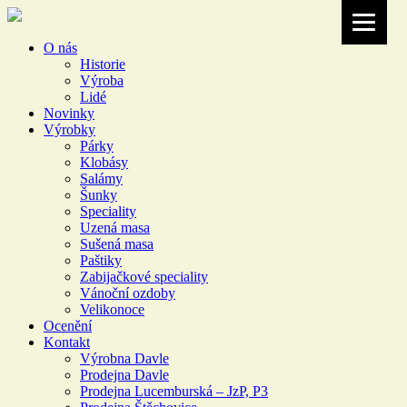
O nás
Historie
Výroba
Lidé
Novinky
Výrobky
Párky
Klobásy
Salámy
Šunky
Speciality
Uzená masa
Sušená masa
Paštiky
Zabijačkové speciality
Vánoční ozdoby
Velikonoce
Ocenění
Kontakt
Výrobna Davle
Prodejna Davle
Prodejna Lucemburská – JzP, P3