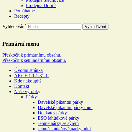
Prodejna Štěchovice
Prodejna Dobříš
Pomáháme
Recepty
Vyhledávání
Řeznictví a uzenářství U
Primární menu
DOLEJŠÍCH
Přeskočit k primárnímu obsahu.
Přeskočit k sekundárnímu obsahu.
Více než 100 let rodinné tradice
Úvodní stránka
AKCE 1.12.-31.1.
Kde nakoupit?
Kontakt
Naše výrobky
Párky
Davelské pikantní párky
Davelské pikantní párky mini
Delikates párky
ESO lahůdkové párky
Jemné párky se sýrem
Jemné snídaňové párky mini