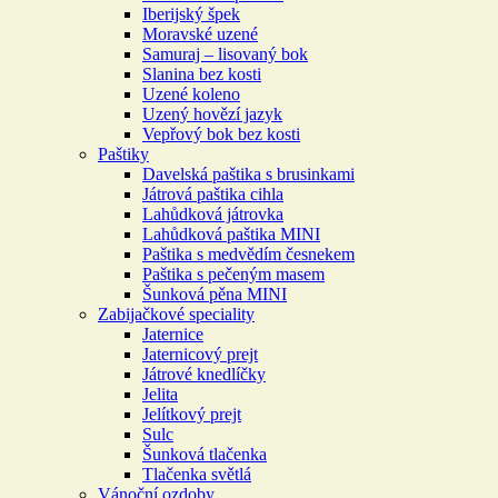
Iberijský špek
Moravské uzené
Samuraj – lisovaný bok
Slanina bez kosti
Uzené koleno
Uzený hovězí jazyk
Vepřový bok bez kosti
Paštiky
Davelská paštika s brusinkami
Játrová paštika cihla
Lahůdková játrovka
Lahůdková paštika MINI
Paštika s medvědím česnekem
Paštika s pečeným masem
Šunková pěna MINI
Zabijačkové speciality
Jaternice
Jaternicový prejt
Játrové knedlíčky
Jelita
Jelítkový prejt
Sulc
Šunková tlačenka
Tlačenka světlá
Vánoční ozdoby