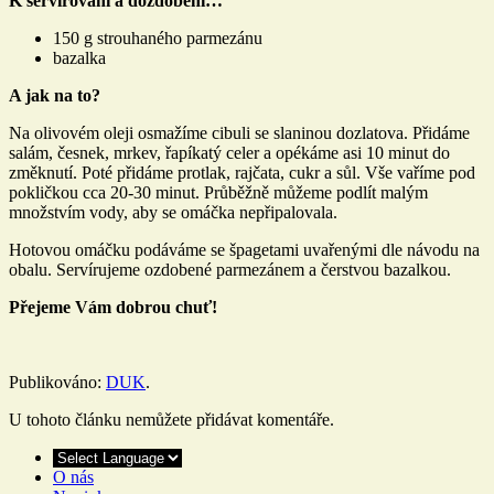
K servírování a dozdobení…
150 g strouhaného parmezánu
bazalka
A jak na to?
Na olivovém oleji osmažíme cibuli se slaninou dozlatova. Přidáme
salám, česnek, mrkev, řapíkatý celer a opékáme asi 10 minut do
změknutí. Poté přidáme protlak, rajčata, cukr a sůl. Vše vaříme pod
pokličkou cca 20-30 minut. Průběžně můžeme podlít malým
množstvím vody, aby se omáčka nepřipalovala.
Hotovou omáčku podáváme se špagetami uvařenými dle návodu na
obalu. Servírujeme ozdobené parmezánem a čerstvou bazalkou.
Přejeme Vám dobrou chuť!
Publikováno:
DUK
.
U tohoto článku nemůžete přidávat komentáře.
O nás