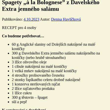
Špagety „à la Bolognese” z Davelského
Extra jemného salámu
Publikováno:
4.10.2023
Autor:
Denisa Havlíčková
RECEPT pro 4 osoby
Co budeme potřebovat…
60 g Anglické slaniny od Dolejších nakrájené na malé
kostičky
300 g Davelského Extra jemného salámu nakrájeného na
kostičky (nebo hrubě strouhaného)
3 lžíce olivového oleje
1 cibule nakrájená na malé kostičky
1 velká mrkev nakrájená na malé kostičky
4 stroužky prolisovaného česneku
2 stonky řapíkatého celeru drobně nakrájené
1 konzerva sterilovaných rajčat
2 lžíce rajčatového protlaku
1 lžíce cukru
300 g těstovin – špaget
sůl a pepř