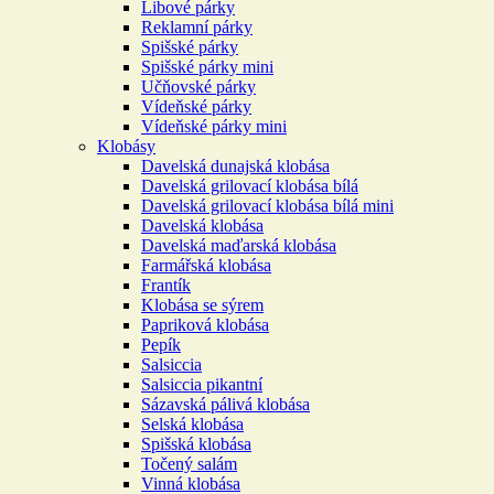
Libové párky
Reklamní párky
Spišské párky
Spišské párky mini
Učňovské párky
Vídeňské párky
Vídeňské párky mini
Klobásy
Davelská dunajská klobása
Davelská grilovací klobása bílá
Davelská grilovací klobása bílá mini
Davelská klobása
Davelská maďarská klobása
Farmářská klobása
Frantík
Klobása se sýrem
Papriková klobása
Pepík
Salsiccia
Salsiccia pikantní
Sázavská pálivá klobása
Selská klobása
Spišská klobása
Točený salám
Vinná klobása